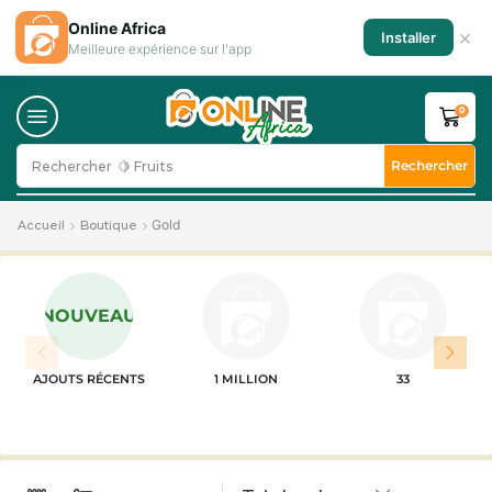
Online Africa
×
Installer
Meilleure expérience sur l'app
0
Rechercher
Rechercher
🍋 Fruits
Gold
Accueil
Boutique
NOUVEAU
AJOUTS RÉCENTS
1 MILLION
33