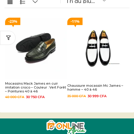
23%
11%
Mocassins Mack James en cuir
Chaussure mocassin Mc James –
imitation croco – Couleur : Vert Forêt
homme – 40 à 46
– Pointures 40 à 46
35 000
CFA
30 999
CFA
40 000
CFA
30 750
CFA