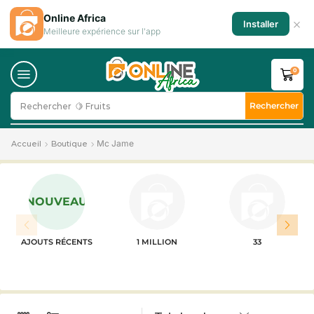
Online Africa
×
Installer
Meilleure expérience sur l'app
0
Rechercher
Rechercher
🍋 Fruits
Mc Jame
Accueil
Boutique
NOUVEAU
AJOUTS RÉCENTS
1 MILLION
33