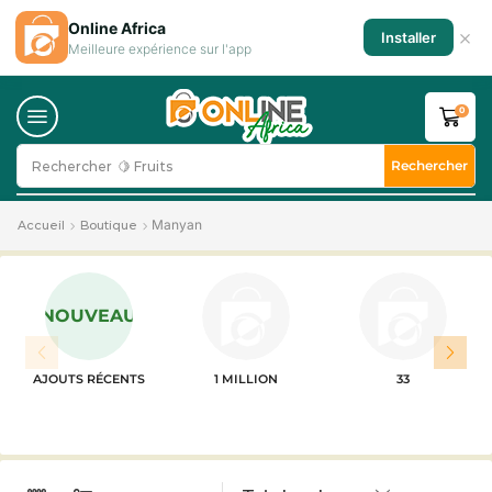
Online Africa
×
Installer
Meilleure expérience sur l'app
0
Rechercher
Rechercher
🍋 Fruits
Manyan
Accueil
Boutique
NOUVEAU
AJOUTS RÉCENTS
1 MILLION
33