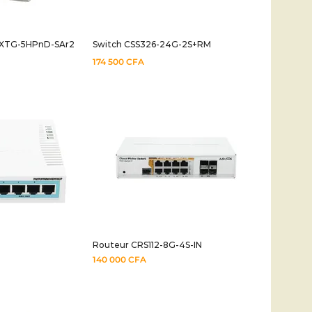
SXTG-5HPnD-SAr2
Switch CSS326-24G-2S+RM
174 500
CFA
Routeur CRS112-8G-4S-IN
140 000
CFA