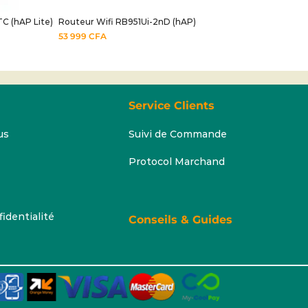
C (hAP Lite)
Routeur Wifi RB951Ui-2nD (hAP)
53 999
CFA
Service Clients
us
Suivi de Commande
Protocol Marchand
fidentialité
Conseils & Guides