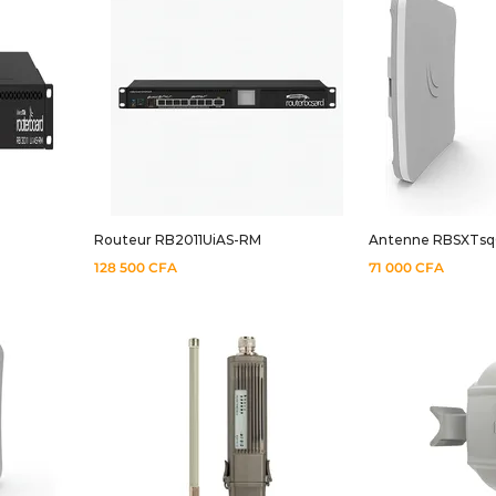
Routeur RB2011UiAS-RM
Antenne RBSXTsqG
128 500
CFA
71 000
CFA