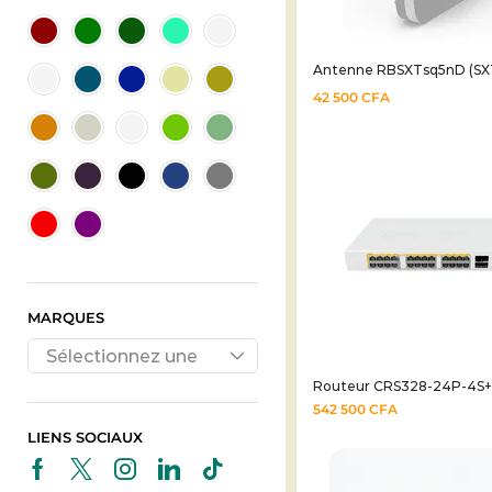
Antenne RBSXTsq5nD (SXT
42 500
CFA
MARQUES
Sélectionnez une
Routeur CRS328-24P-4S
marque
542 500
CFA
LIENS SOCIAUX