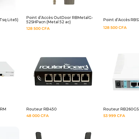
Point d’Accès OutDoor RBMetalG-
sq Lite5)
Point d’Accès RB
52SHPacn (Metal 52 ac)
128 500
CFA
128 500
CFA
+RM
Routeur RB450
Routeur RB260GS
48 000
CFA
53 999
CFA