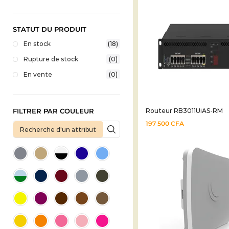
STATUT DU PRODUIT
En stock
(18)
Rupture de stock
(0)
En vente
(0)
FILTRER PAR COULEUR
Routeur RB3011UiAS-RM
197 500
CFA