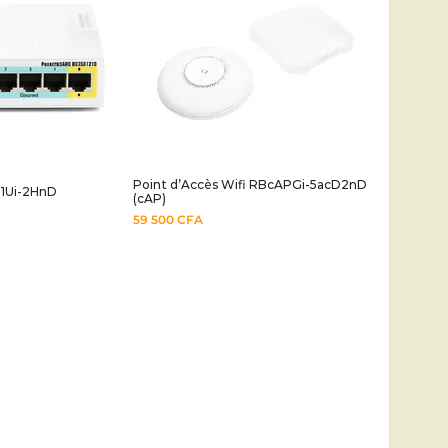
Point d’Accès Wifi RBcAPGi-5acD2nD
51Ui-2HnD
(cAP)
59 500
CFA