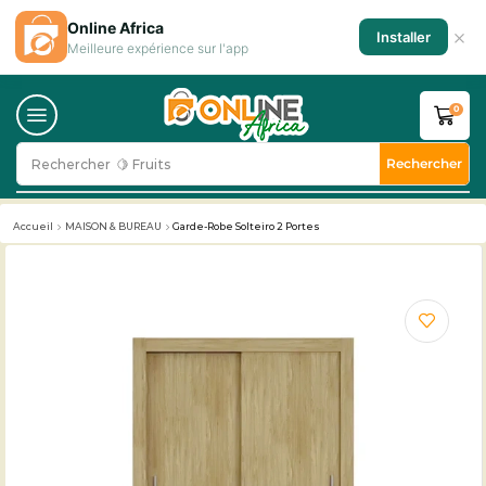
Online Africa
×
Installer
Meilleure expérience sur l'app
0
Rechercher
Rechercher
🥛 Milk
Accueil
MAISON & BUREAU
Garde-Robe Solteiro 2 Portes