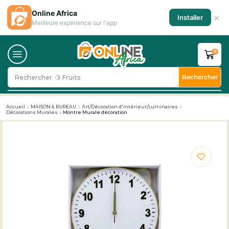
Online Africa
×
Installer
Meilleure expérience sur l'app
0
Rechercher
Rechercher
🥛 Milk
Accueil
MAISON & BUREAU
Art/Décoration d'intérieur/Luminaires
Décorations Murales
Montre Murale décoration