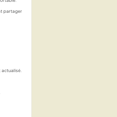
ortable.
nt partager
 actualisé.
.