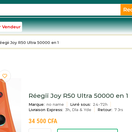
Re
r Vendeur
éegii Joy R50 Ultra 50000 en 1
Réegii Joy R50 Ultra 50000 en 1
Marque:
no name
Livré sous:
24-72h
Livraison Express:
3h, Dla & Yde
Retour:
7 Jrs
34 500
CFA