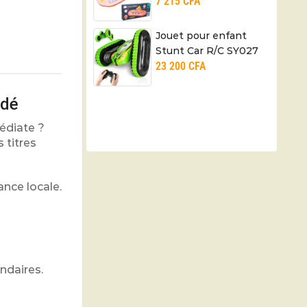
7 215
CFA
Jouet pour enfant
Stunt Car R/C SY027
23 200
CFA
ndé
médiate ?
 titres
ance locale.
ndaires.