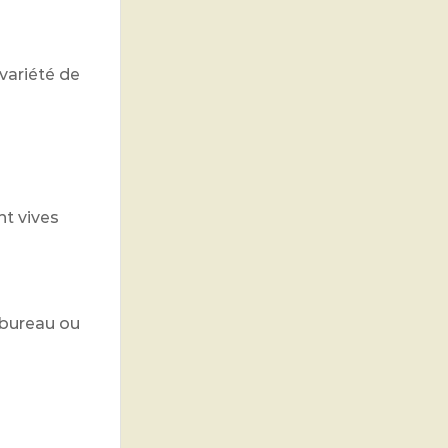
variété de
nt vives
u bureau ou