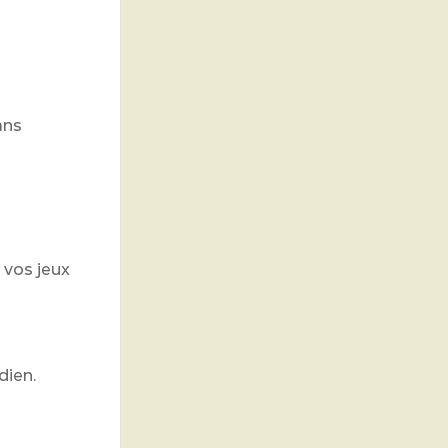
ans
 vos jeux
dien.