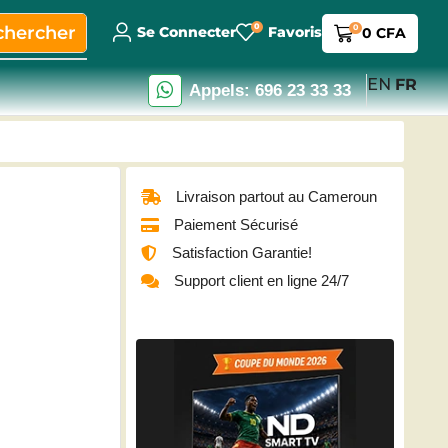
0
chercher
0
Se Connecter
Favoris
0
CFA
EN
FR
Appels: 696 23 33 33
Livraison partout au Cameroun
Paiement Sécurisé
Satisfaction Garantie!
Support client en ligne 24/7