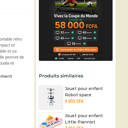
rtable rétro
mpact et
ble et sa
lle permet de
ouala et
Produits similaires
moment
Jouet pour enfant
Robot space
9 055
CFA
Jouet pour enfant
Little Piannist