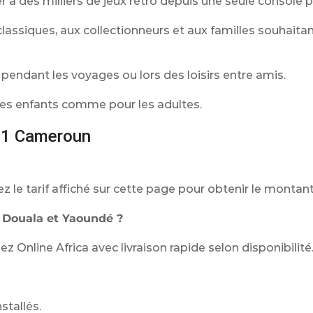
 à des milliers de jeux rétro depuis une seule console p
lassiques, aux collectionneurs et aux familles souhaita
 pendant les voyages ou lors des loisirs entre amis.
r les enfants comme pour les adultes.
n 1 Cameroun
le tarif affiché sur cette page pour obtenir le montant
à Douala et Yaoundé ?
nline Africa avec livraison rapide selon disponibilité
stallés.