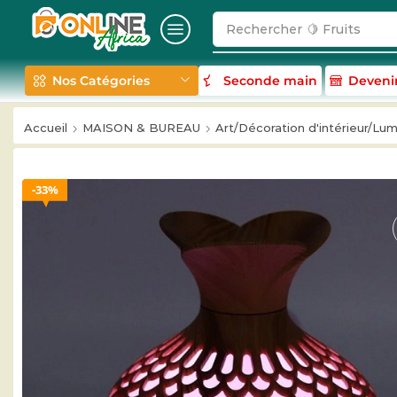
Rechercher
🥛 Milk
Nos Catégories
Seconde main
Deveni
Accueil
MAISON & BUREAU
Art/Décoration d'intérieur/Lum
33%