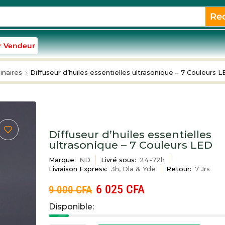
Re
r Vendeur
inaires
Diffuseur d’huiles essentielles ultrasonique – 7 Couleurs 
Diffuseur d’huiles essentielles
ultrasonique – 7 Couleurs LED
Marque:
ND
Livré sous:
24-72h
Livraison Express:
3h, Dla & Yde
Retour:
7 Jrs
6 025
CFA
9 000
CFA
Disponible: