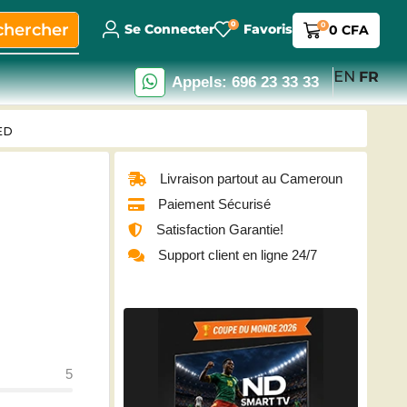
0
chercher
0
Se Connecter
Favoris
0
CFA
EN
FR
Appels: 696 23 33 33
LED
Livraison partout au Cameroun
Paiement Sécurisé
Satisfaction Garantie!
Support client en ligne 24/7
5