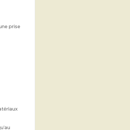
une prise
atériaux
qu’au