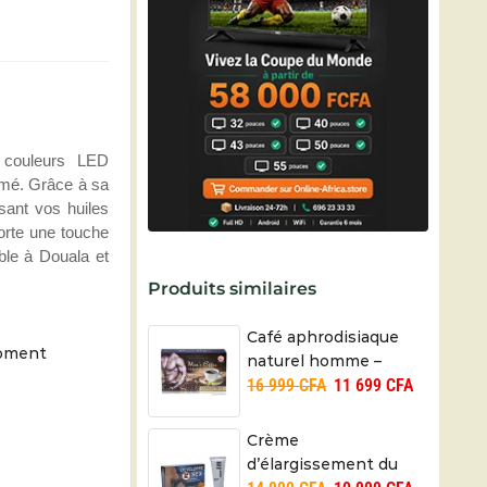
7 couleurs LED
fumé. Grâce à sa
fusant vos huiles
porte une touche
ble à Douala et
Produits similaires
Café aphrodisiaque
moment
naturel homme –
16 999
CFA
11 699
CFA
Viagra
Crème
d’élargissement du