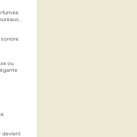
arfumée.
 bureaux,
 sonore.
ixe ou
élégante
la
r devient