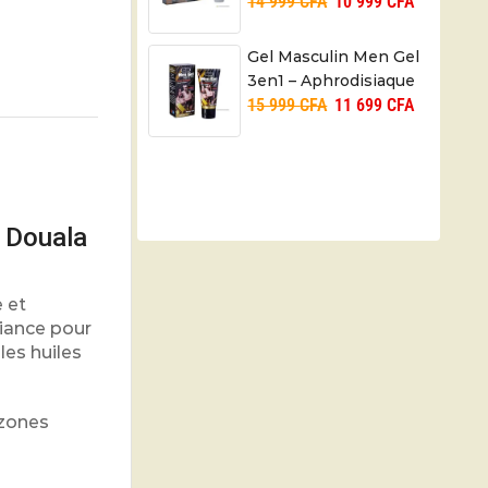
14 999
CFA
10 999
CFA
Pénis – Developpe
Sex
Gel Masculin Men Gel
3en1 – Aphrodisiaque
15 999
CFA
11 699
CFA
à Douala
 et
biance pour
les huiles
 zones