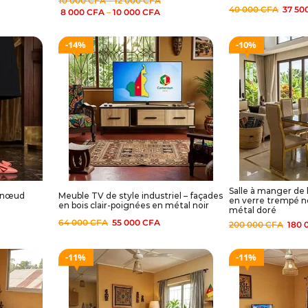
10 000
CFA
–
12 000
CFA
40 000
CFA
37 50
8 000
CFA
–
10 000
CFA
14%
10%
Salle à manger de l
c nœud
Meuble TV de style industriel – façades
en verre trempé no
en bois clair-poignées en métal noir
métal doré
64 000
CFA
55 000
CFA
200 000
CFA
180 
11%
11%