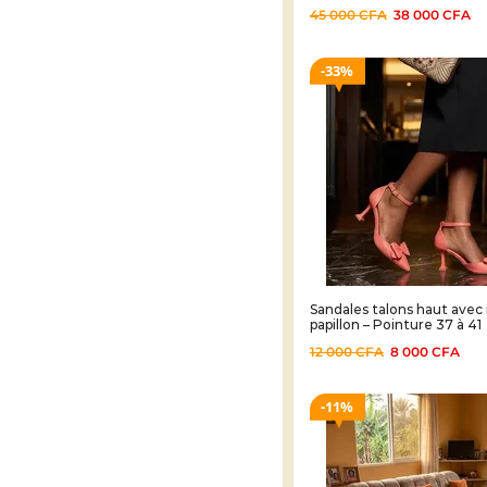
45 000
CFA
38 000
CFA
33%
Sandales talons haut ave
papillon – Pointure 37 à 41
12 000
CFA
8 000
CFA
11%