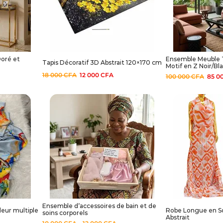
oré et
Ensemble Meuble T
Tapis Décoratif 3D Abstrait 120×170 cm
Motif en Z Noir/Bl
18 000
CFA
12 000
CFA
100 000
CFA
85 0
Ensemble d’accessoires de bain et de
leur multiple
Robe Longue en So
soins corporels
Abstrait