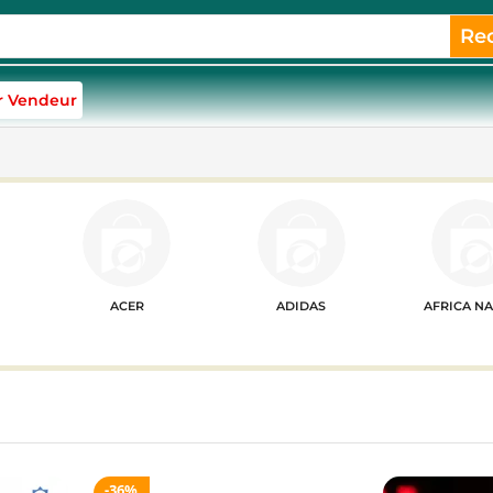
Re
r Vendeur
ACER
ADIDAS
AFRICA N
36%