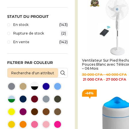
STATUT DU PRODUIT
En stock
(143)
Rupture de stock
(2)
En vente
(142)
Ventilateur Sur Pied Rech
FILTRER PAR COULEUR
Pouces Blanc avec Télé
– 06 Mois
30 000
CFA
–
40 000
CFA
21 000
CFA
–
27 000
CFA
44%