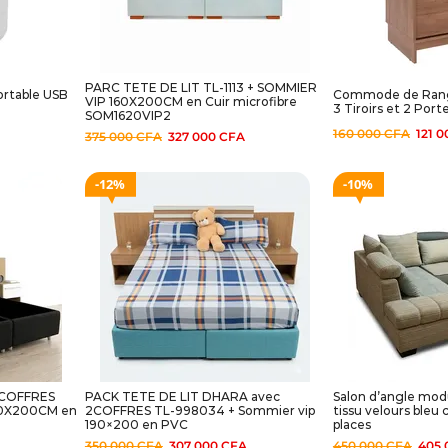
PARC TETE DE LIT TL-1113 + SOMMIER
portable USB
Commode de Rang
VIP 160X200CM en Cuir microfibre
3 Tiroirs et 2 Port
SOM1620VIP2
160 000
CFA
121 
375 000
CFA
327 000
CFA
12%
10%
 COFFRES
PACK TETE DE LIT DHARA avec
Salon d’angle mod
50X200CM en
2COFFRES TL-998034 + Sommier vip
tissu velours bleu c
190×200 en PVC
places
350 000
CFA
307 000
CFA
450 000
CFA
405