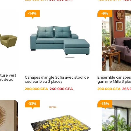
14%
9%
turé vert
Canapés d’angle Sofia avec stool de
Ensemble canapés 
 et deux
couleur bleu 3 places
gamme Milla 3 plac
280 000
CFA
240 000
CFA
290 000
CFA
265 
33%
15%