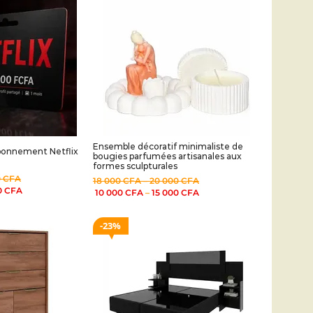
Ensemble décoratif minimaliste de
bonnement Netflix
bougies parfumées artisanales aux
formes sculpturales
0
CFA
18 000
CFA
–
20 000
CFA
0
CFA
10 000
CFA
–
15 000
CFA
23%