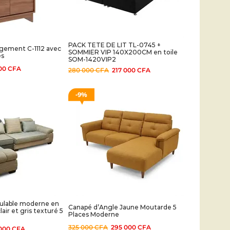
PACK TETE DE LIT TL-0745 +
ement C-1112 avec
SOMMIER VIP 140X200CM en toile
es
SOM-1420VIP2
000
CFA
280 000
CFA
217 000
CFA
9%
ulable moderne en
Canapé d’Angle Jaune Moutarde 5
lair et gris texturé 5
Places Moderne
325 000
CFA
295 000
CFA
 000
CFA