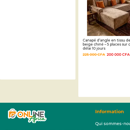
Canapé d’angle en tissu d
beige chiné – 5 places s
délai 10 jours
225 000
CFA
200 000
CFA
Information
Qui sommes-no