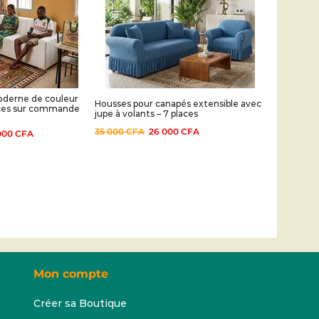
oderne de couleur
Housses pour canapés extensible avec
laces sur commande
jupe à volants – 7 places
35 000
CFA
26 000
CFA
000
CFA
Mon compte
Créer sa Boutique