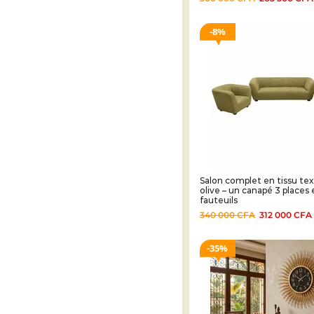
8%
Salon complet en tissu tex
olive – un canapé 3 places
fauteuils
340 000
CFA
312 000
CFA
35%