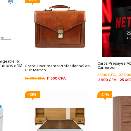
argeable 16
Carte Prépayée A
commande ND
Porte-Documents Professionnel en
Cameroun
Cuir Marron
5 000
CFA
–
35 00
18 000
CFA
11 500
CFA
2 500
CFA
–
25 00
13%
24%