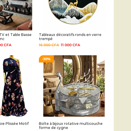
V et Table Basse
Tableaux décoratifs ronds en verre
anc
trempé
00
CFA
16 000
CFA
11 000
CFA
30%
ie Plissée Motif
Boîte à bijoux rotative multicouche
forme de cygne