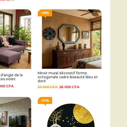
19%
Miroir mural décoratif forme
d’angle de la
octogonale cadre biseauté bleu et
es violet
doré
000
CFA
32 000
CFA
26 000
CFA
31%