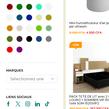
Mini humidificateur d’air 
par ultrason
8 000
CFA
4 500
CFA
12%
MARQUES
Sélectionnez une
marque
PACK TETE DE LIT avec 2
LIENS SOCIAUX
LOURO + SOMMIER VIP 1
toile SOM-1520VIP2
300 000
CFA
263 500
CFA