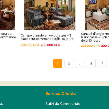
e couleur
Canapé d’angle m
Canapé d’angle en velours gris – 3
ur commande
blanc cassé – 3 p
places sur commande délai 10 jours
délai 10 jours
225 000
CFA
200 000
CFA
225 000
CFA
200 
1
2
…
5
Service Clients
us
Suivi de Commande