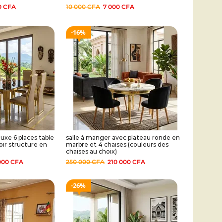
0
CFA
10 000
CFA
7 000
CFA
16%
uxe 6 places table
salle à manger avec plateau ronde en
ir structure en
marbre et 4 chaises (couleurs des
chaises au choix)
000
CFA
250 000
CFA
210 000
CFA
26%