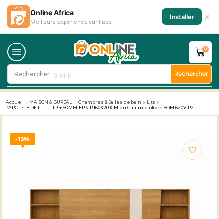
Online Africa
×
Installer
Meilleure expérience sur l'app
0
Rechercher
Rechercher
🥛 Milk
Accueil
MAISON & BUREAU
Chambres & Salles de bain
Lits
PARC TETE DE LIT TL-1113 + SOMMIER VIP 160X200CM en Cuir microfibre SOM1620VIP2
13%