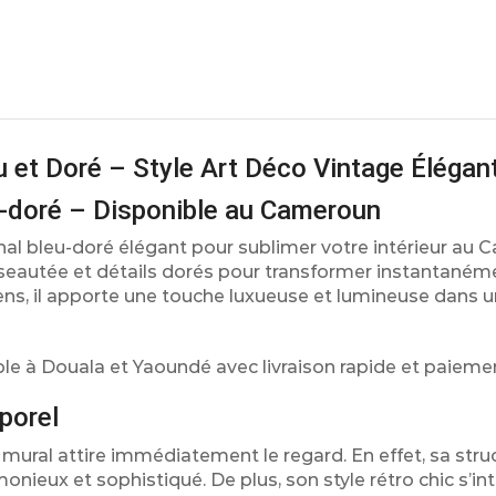
u et Doré – Style Art Déco Vintage Élégan
u-doré – Disponible au Cameroun
nal bleu-doré élégant pour sublimer votre intérieur au
 biseautée et détails dorés pour transformer instantaném
ens, il apporte une touche luxueuse et lumineuse dans u
ible à Douala et Yaoundé avec livraison rapide et paieme
porel
 mural attire immédiatement le regard. En effet, sa stru
nieux et sophistiqué. De plus, son style rétro chic s’in