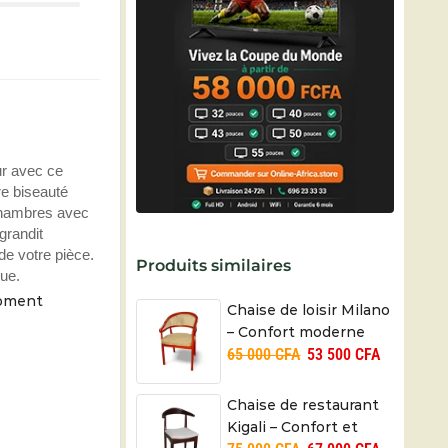
ur avec ce
re biseauté
 chambres avec
grandit
de votre pièce.
Produits similaires
que.
moment
Chaise de loisir Milano
– Confort moderne
65 000
CFA
53 500
CFA
Chaise de restaurant
Kigali – Confort et