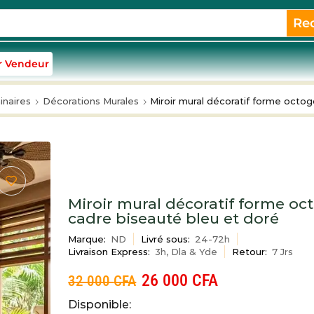
Re
r Vendeur
inaires
Décorations Murales
Miroir mural décoratif forme octo
Miroir mural décoratif forme oc
cadre biseauté bleu et doré
Marque:
ND
Livré sous:
24-72h
Livraison Express:
3h, Dla & Yde
Retour:
7 Jrs
26 000
CFA
32 000
CFA
Disponible: