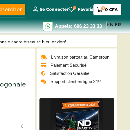
0
chercher
0
Se Connecter
Favoris
0
CFA
EN
FR
Appels: 696 23 33 33
gonale cadre biseauté bleu et doré
Livraison partout au Cameroun
Paiement Sécurisé
Satisfaction Garantie!
Support client en ligne 24/7
togonale
6