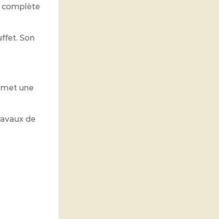
Il complète
ffet. Son
ermet une
ravaux de