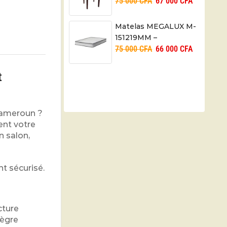
75 000
CFA
67 000
CFA
élégance
Matelas MEGALUX M-
151219MM –
75 000
CFA
66 000
CFA
15X120X190 cm
t
 Cameroun ?
ent votre
n salon,
nt sécurisé.
cture
tègre