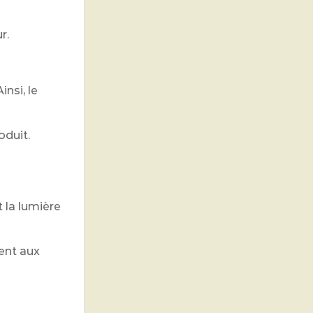
r.
nsi, le
oduit.
t la lumière
ent aux