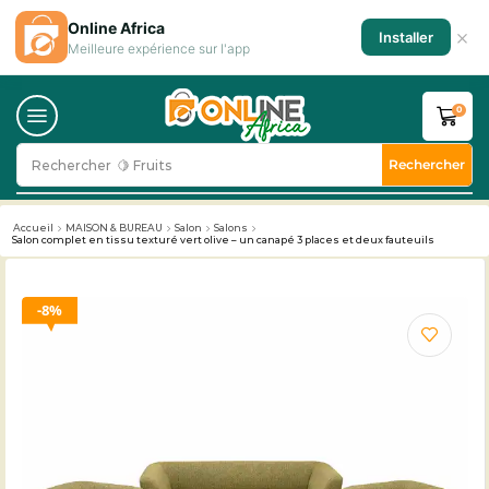
Online Africa
×
Installer
Meilleure expérience sur l'app
0
Rechercher
Rechercher
🥛 Milk
Accueil
MAISON & BUREAU
Salon
Salons
Salon complet en tissu texturé vert olive – un canapé 3 places et deux fauteuils
8%