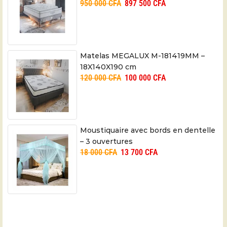
950 000
CFA
897 500
CFA
Matelas MEGALUX M-181419MM –
18X140X190 cm
120 000
CFA
100 000
CFA
Moustiquaire avec bords en dentelle
– 3 ouvertures
18 000
CFA
13 700
CFA