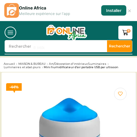
Online Africa
×
Installer
Meilleure expérience sur l'app
0
Rechercher
Rechercher
🥛 Milk
Accueil
MAISON & BUREAU
Art/Décoration d'intérieur/Luminaires
Luminaires et abat-jours
Mini humidificateur d’air portable USB par ultrason
44%