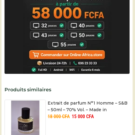
Produits similaires
Extrait de parfum N°1 Homme – S&B
– 50ml – 70% Vol. – Made in
18 000
CFA
15 000
CFA
Cameroon