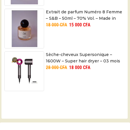
Extrait de parfum Numéro 8 Femme
– S&B – 50ml – 70% Vol. – Made in
18 000
CFA
15 000
CFA
Cameroon
Sèche-cheveux Supersonique –
1600W – Super hair dryer – 03 mois
28 000
CFA
18 000
CFA