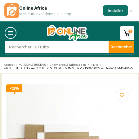
Online Africa
×
Installer
Meilleure expérience sur l'app
0
Rechercher
Rechercher
🥛 Milk
Accueil
MAISON & BUREAU
Chambres & Salles de bain
Lits
PACK TETE DE LIT avec 2 COFFRES LOURO + SOMMIER VIP 150X200CM en toile SOM-1520VIP2
12%