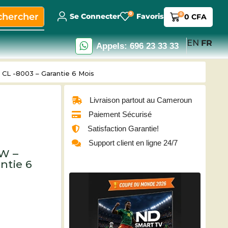
0
chercher
0
Se Connecter
Favoris
0
CFA
EN
FR
Appels: 696 23 33 33
 CL -8003 – Garantie 6 Mois
Livraison partout au Cameroun
Paiement Sécurisé
Satisfaction Garantie!
Support client en ligne 24/7
0W –
ntie 6