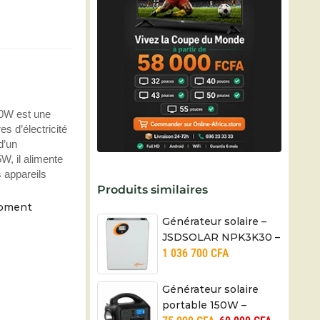
00W est une
es d’électricité
d’un
W, il alimente
s appareils
Produits similaires
moment
Générateur solaire –
JSDSOLAR NPK3K30 –
1 036 700
CFA
3000 W /3 KWh
Générateur solaire
portable 150W –