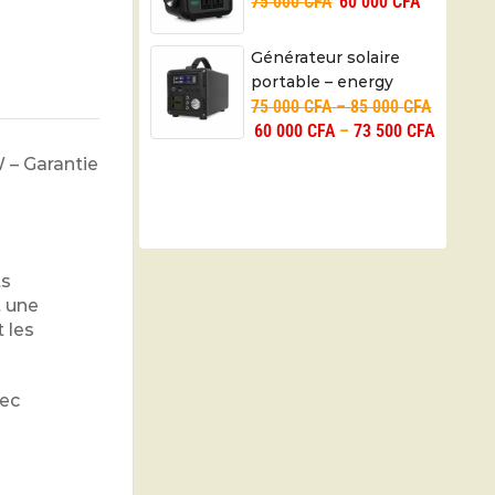
75 000
CFA
60 000
CFA
GDLITE, modèle GD-
9001 Pro – Garantie 6
Mois
Générateur solaire
portable – energy
75 000
CFA
–
85 000
CFA
storage – Garantie 6
60 000
CFA
–
73 500
CFA
Mois
 – Garantie
ts
t une
 les
vec