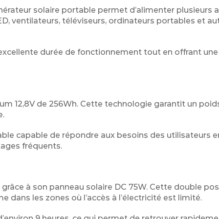
érateur solaire portable permet d’alimenter plusieurs a
D, ventilateurs, téléviseurs, ordinateurs portables et au
excellente durée de fonctionnement tout en offrant une
um 12,8V de 256Wh. Cette technologie garantit un poids
e.
table capable de répondre aux besoins des utilisateurs e
ages fréquents.
é
u grâce à son panneau solaire DC 75W. Cette double poss
ns les zones où l’accès à l’électricité est limité.
 d’environ 9 heures, ce qui permet de retrouver rapidem