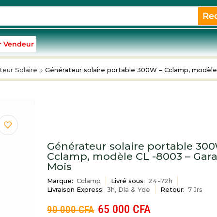
Re
r Vendeur
eur Solaire
Générateur solaire portable 300W – Cclamp, modèle
Générateur solaire portable 30
Cclamp, modèle CL -8003 – Gara
Mois
Marque:
Cclamp
Livré sous:
24-72h
Livraison Express:
3h, Dla & Yde
Retour:
7 Jrs
65 000
CFA
90 000
CFA