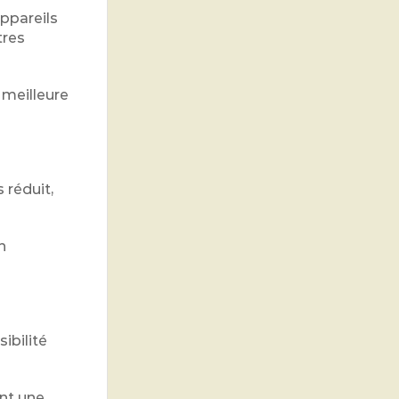
ppareils
tres
 meilleure
 réduit,
n
ibilité
ent une