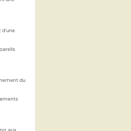
 d’une
pareils
onnement du
acements
ng, aux