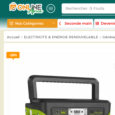
Rechercher
🥛 Milk
Nos Catégories
Seconde main
Deveni
Accueil
ELECTRICITE & ENERGIE RENOUVELABLE
Générat
28%