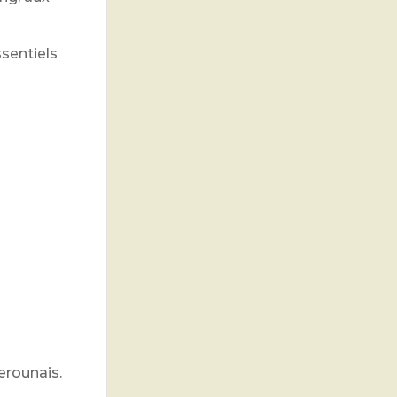
sentiels
erounais.