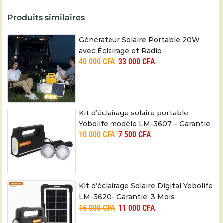
Produits similaires
Générateur Solaire Portable 20W
avec Éclairage et Radio
40 000
CFA
33 000
CFA
Kit d’éclairage solaire portable
Yobolife modèle LM-3607 – Garantie
10 000
CFA
7 500
CFA
3 Mois
Kit d’éclairage Solaire Digital Yobolife
LM-3620- Garantie: 3 Mois
16 000
CFA
11 000
CFA