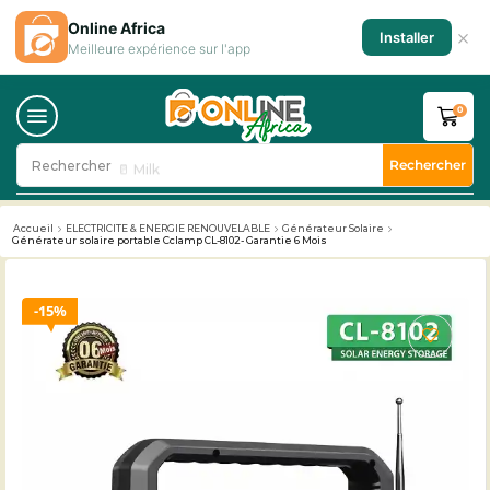
Online Africa
×
Installer
Meilleure expérience sur l'app
0
Rechercher
Rechercher
🥛 Milk
Accueil
ELECTRICITE & ENERGIE RENOUVELABLE
Générateur Solaire
Générateur solaire portable Cclamp CL-8102- Garantie 6 Mois
15%