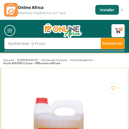
Online Africa
×
Installer
Meilleure expérience sur l'app
0
Rechercher
Rechercher
🥛 Milk
Accueil
SUPERMARCHE
Huiles de Cuisine
Huile de palme
Huile MAYOR 5 Litres – 100% extra raffinée