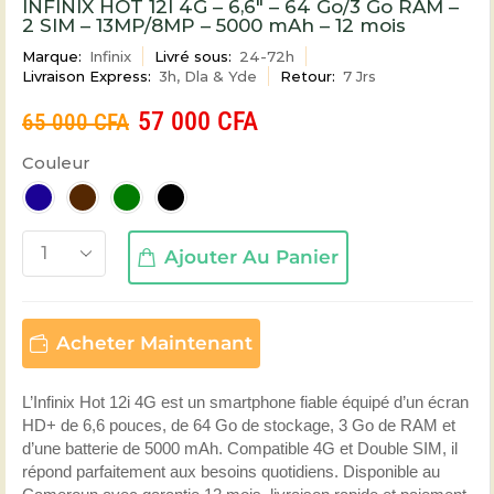
INFINIX HOT 12I 4G – 6,6″ – 64 Go/3 Go RAM –
2 SIM – 13MP/8MP – 5000 mAh – 12 mois
Marque:
Infinix
Livré sous:
24-72h
Livraison Express:
3h, Dla & Yde
Retour:
7 Jrs
57 000
CFA
65 000
CFA
Couleur
Ajouter Au Panier
Acheter Maintenant
L’Infinix Hot 12i 4G est un smartphone fiable équipé d’un écran
HD+ de 6,6 pouces, de 64 Go de stockage, 3 Go de RAM et
d’une batterie de 5000 mAh. Compatible 4G et Double SIM, il
répond parfaitement aux besoins quotidiens. Disponible au