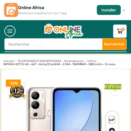
Online Africa
×
Installer
Meilleure expérience sur l'app
0
Rechercher
Rechercher
🥛 Milk
Accueil
TELEPHONES ET SMARTPHONES
Smartphones
Infinix
INFINIX HOT 12I 4G – 6,6″ – 64 Go/3 Go RAM – 2 SIM – 13MP/8MP – 5000 mAh – 12 mois
12%