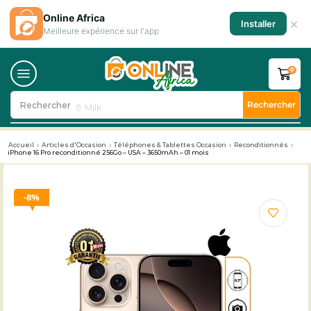
Online Africa
×
Installer
Meilleure expérience sur l'app
0
Rechercher
Rechercher
🥛 Milk
Accueil
Articles d'Occasion
Téléphones & Tablettes Occasion
Reconditionnés
iPhone 16 Pro reconditionné 256Go – USA – 3650mAh – 01 mois
8%