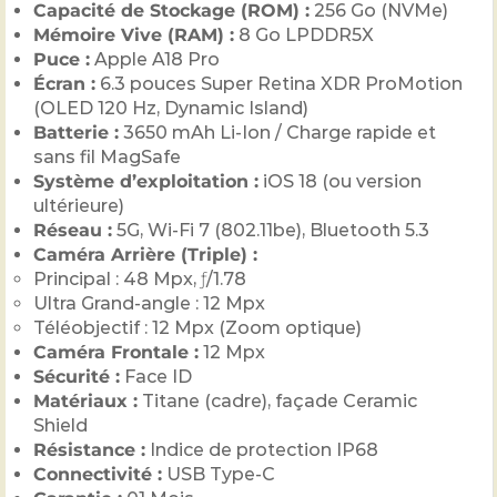
Capacité de Stockage (ROM) :
256 Go (NVMe)
Mémoire Vive (RAM) :
8 Go LPDDR5X
Puce :
Apple A18 Pro
Écran :
6.3 pouces Super Retina XDR ProMotion
(OLED 120 Hz, Dynamic Island)
Batterie :
3650 mAh Li-Ion / Charge rapide et
sans fil MagSafe
Système d’exploitation :
iOS 18 (ou version
ultérieure)
Réseau :
5G, Wi-Fi 7 (802.11be), Bluetooth 5.3
Caméra Arrière (Triple) :
Principal : 48 Mpx, ƒ/1.78
Ultra Grand-angle : 12 Mpx
Téléobjectif : 12 Mpx (Zoom optique)
Caméra Frontale :
12 Mpx
Sécurité :
Face ID
Matériaux :
Titane (cadre), façade Ceramic
Shield
Résistance :
Indice de protection IP68
Connectivité :
USB Type-C