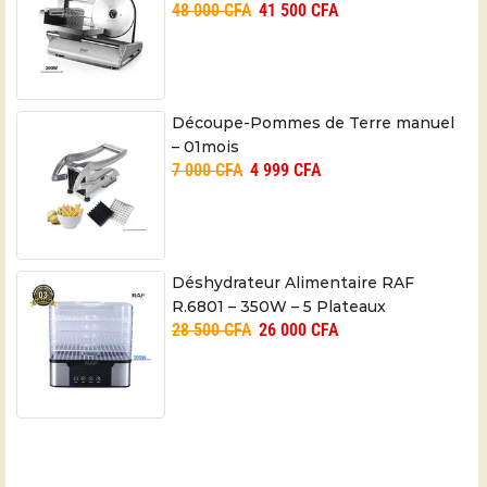
48 000
CFA
41 500
CFA
Découpe-Pommes de Terre manuel
– 01mois
7 000
CFA
4 999
CFA
Déshydrateur Alimentaire RAF
R.6801 – 350W – 5 Plateaux
28 500
CFA
26 000
CFA
Réglables pour Fruits et Légumes