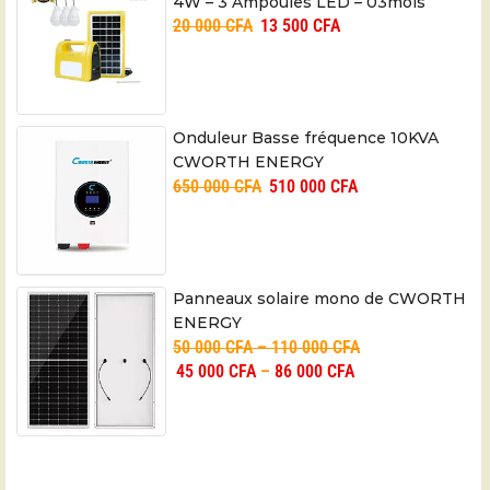
4W – 3 Ampoules LED – 03mois
20 000
CFA
13 500
CFA
Onduleur Basse fréquence 10KVA
CWORTH ENERGY
650 000
CFA
510 000
CFA
Panneaux solaire mono de CWORTH
ENERGY
50 000
CFA
–
110 000
CFA
45 000
CFA
–
86 000
CFA