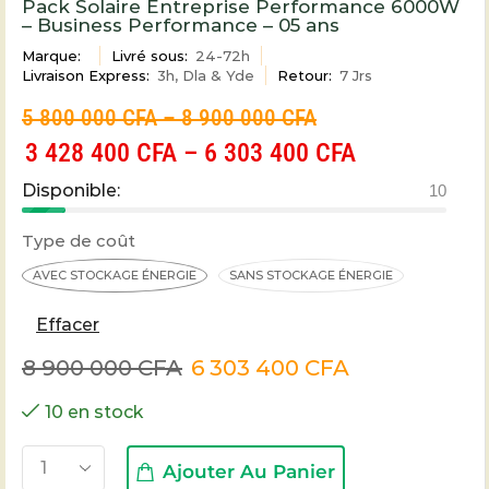
Pack Solaire Entreprise Performance 6000W
– Business Performance – 05 ans
Marque:
Livré sous:
24-72h
Livraison Express:
3h, Dla & Yde
Retour:
7 Jrs
5 800 000
CFA
–
8 900 000
CFA
3 428 400
CFA
–
6 303 400
CFA
Disponible:
10
Type de coût
AVEC STOCKAGE ÉNERGIE
SANS STOCKAGE ÉNERGIE
Effacer
8 900 000
CFA
6 303 400
CFA
10 en stock
Ajouter Au Panier