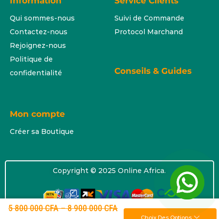
Information
Service Clients
Qui sommes-nous
Suivi de Commande
Contactez-nous
Protocol Marchand
Rejoignez-nous
Politique de
Conseils & Guides
confidentialité
Mon compte
Créer sa Boutique
Copyright © 2025 Online Africa.
5 800 000
CFA
–
8 900 000
CFA
Choix Des Options