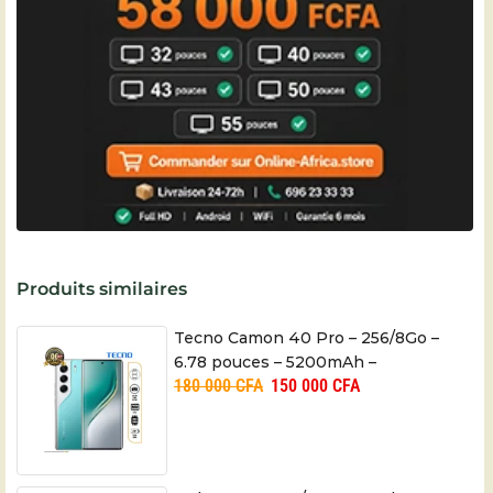
Produits similaires
Tecno Camon 40 Pro – 256/8Go –
6.78 pouces – 5200mAh –
180 000
CFA
150 000
CFA
50+8MP/50MP – 06 mois