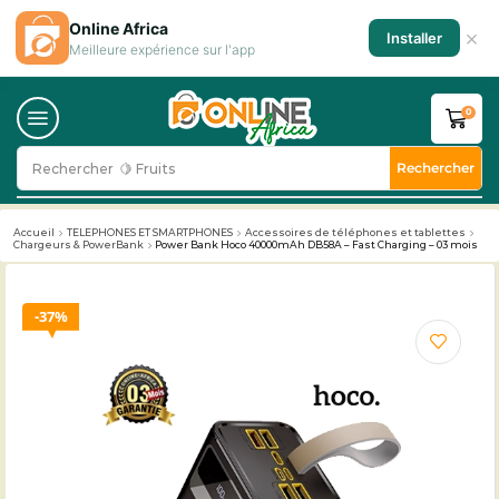
Online Africa
×
Installer
Meilleure expérience sur l'app
0
Rechercher
Rechercher
🥛 Milk
Accueil
TELEPHONES ET SMARTPHONES
Accessoires de téléphones et tablettes
Chargeurs & PowerBank
Power Bank Hoco 40000mAh DB58A – Fast Charging – 03 mois
37%