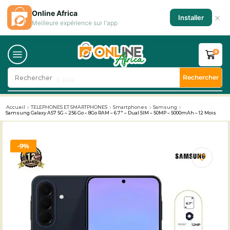
Online Africa
×
Installer
Meilleure expérience sur l'app
0
Rechercher
Rechercher
🥛 Milk
Accueil
TELEPHONES ET SMARTPHONES
Smartphones
Samsung
Samsung Galaxy A57 5G – 256 Go – 8Go RAM – 6.7″ – Dual SIM – 50MP – 5000mAh – 12 Mois
9%