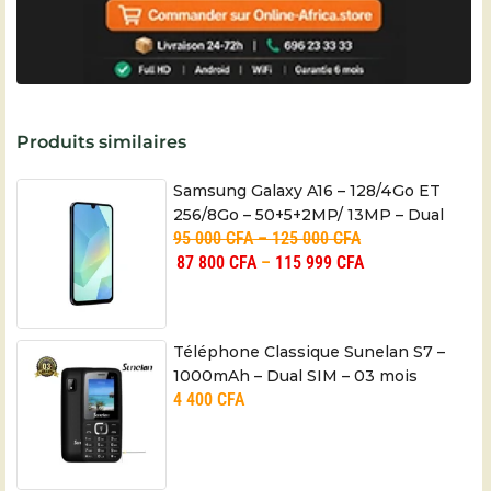
Produits similaires
Samsung Galaxy A16 – 128/4Go ET
256/8Go – 50+5+2MP/ 13MP – Dual
95 000
CFA
–
125 000
CFA
SIM – 5000mAh – 06 mois
87 800
CFA
–
115 999
CFA
Téléphone Classique Sunelan S7 –
1000mAh – Dual SIM – 03 mois
4 400
CFA