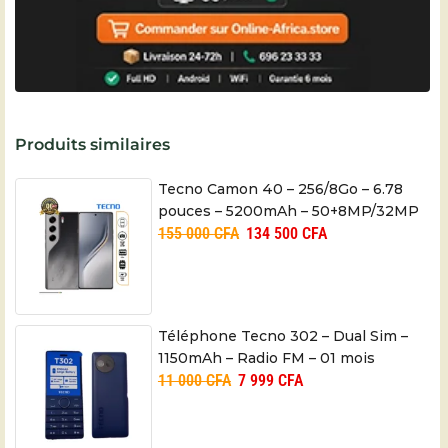
Produits similaires
Tecno Camon 40 – 256/8Go – 6.78
pouces – 5200mAh – 50+8MP/32MP
155 000
CFA
134 500
CFA
– 06 mois
Téléphone Tecno 302 – Dual Sim –
1150mAh – Radio FM – 01 mois
11 000
CFA
7 999
CFA