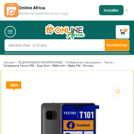
Online Africa
×
Installer
Meilleure expérience sur l'app
0
Rechercher
Rechercher
🥛 Milk
Accueil
TELEPHONES ET SMARTPHONES
Téléphones Classiques
Tecno
Téléphone Tecno T101 – Dual Sim – 1000mAh – Radio FM – 01 mois
32%