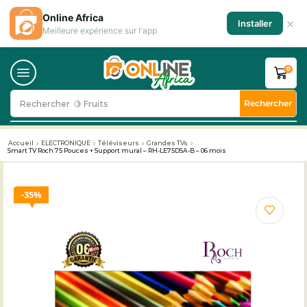
Online Africa
×
Installer
Meilleure expérience sur l'app
0
Rechercher
Rechercher
🥛 Milk
Accueil
ELECTRONIQUE
Téléviseurs
Grandes TVs
Smart TV Roch 75 Pouces + Support mural – RH-LE75DSA-B – 06 mois
35%