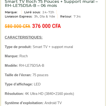
Smart TV Roch 75 Pouces + Support mural –
RH-LE75DSA-B – 06 mois
Marque:
Livré sous:
24-72h
Livraison Express:
3h, Dla & Yde
Retour:
7 Jrs
376 000
CFA
580 000
CFA
CARACTERISTIQUES:
Type de produit:
Smart TV + support mural
Marqu
e:
Roch
Modèle:
RH-LE75DSA-B
Taille de l’écran
:
75 pouces
Type d’affichage
:
LED
Résolution
:
4K Ultra HD (
3840
×
2160
pixels)
Système d’exploitation
:
Android TV