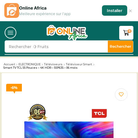
Online Africa
×
Installer
Meilleure expérience sur l'app
0
Rechercher
Rechercher
🥛 Milk
Accueil
ELECTRONIQUE
Téléviseurs
Téléviseur Smart
Smart TV TCL 55 Pouces – 4K HDR – 55P635 – 06 mois
6%