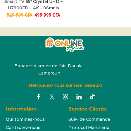
Smart TV 65″ Crystal UHD –
U7900FD – 4K – 06mois
529 999
CFA
499 999
CFA
Bonapriso armée de l’air, Douala-
Cameroun
Retrouvez-nous sur nos réseaux:
Information
Service Clients
Qui sommes-nous
Suivi de Commande
Contactez-nous
Protocol Marchand