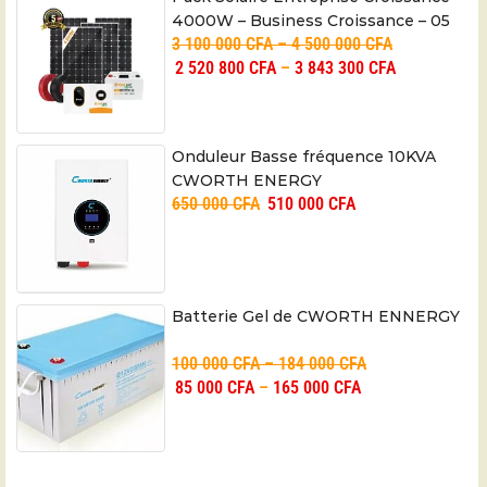
4000W – Business Croissance – 05
3 100 000
CFA
–
4 500 000
CFA
ans
2 520 800
CFA
–
3 843 300
CFA
Onduleur Basse fréquence 10KVA
CWORTH ENERGY
650 000
CFA
510 000
CFA
Batterie Gel de CWORTH ENNERGY
100 000
CFA
–
184 000
CFA
85 000
CFA
–
165 000
CFA