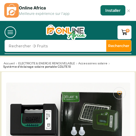
Online Africa
×
Installer
Meilleure expérience sur l'app
0
Rechercher
Rechercher
Accueil
ELECTRICITE & ENERGIE RENOUVELABLE
Accessoires solaire
Système d’éclairage solaire portable GDLITE 10