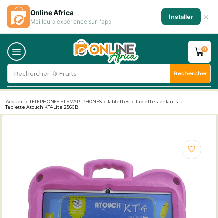
Online Africa
×
Installer
Meilleure expérience sur l'app
0
Rechercher
Rechercher
🥛 Milk
Accueil
TELEPHONES ET SMARTPHONES
Tablettes
Tablettes enfants
Tablette Atouch KT4 Lite 256GB