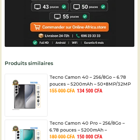
Produits similaires
Tecno Camon 40 – 256/8Go – 6.78
pouces – 5200mAh – 50+8MP/32MP
155 000
CFA
134 500
CFA
– 06 mois
Tecno Camon 40 Pro – 256/8Go –
6.78 pouces – 5200mAh –
180 000
CFA
150 000
CFA
50+8MP/50MP – 06 mois