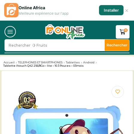
Online Africa
×
Installer
Meilleure expérience sur l'app
0
Rechercher
Rechercher
🥛 Milk
Accueil
TELEPHONES ET SMARTPHONES
Tablettes
Android
Tablette Atouch Q42 256/8Go – lite – 10.3 Pouces – 03mois