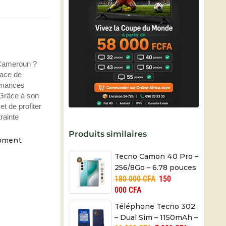
 Cameroun ?
pace de
ormances
 Grâce à son
t de profiter
rainte
Produits similaires
moment
Tecno Camon 40 Pro –
256/8Go – 6.78 pouces
180 000
CFA
150
– 5200mAh –
000
CFA
50+8MP/50MP – 06
mois
Téléphone Tecno 302
– Dual Sim – 1150mAh –