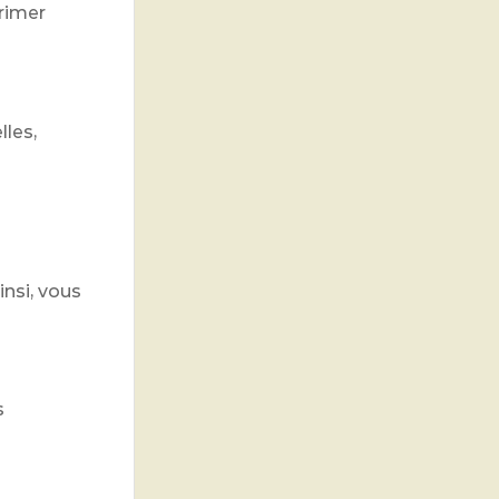
primer
lles,
nsi, vous
s