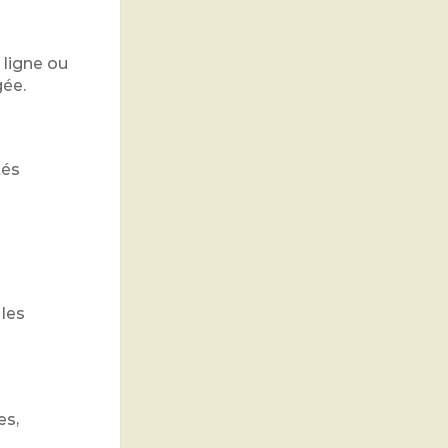
 ligne ou
gée.
tés
 les
es,