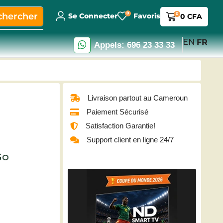
0
chercher
0
Se Connecter
Favoris
0
CFA
EN
FR
Appels: 696 23 33 33
Livraison partout au Cameroun
Paiement Sécurisé
Satisfaction Garantie!
Support client en ligne 24/7
Go