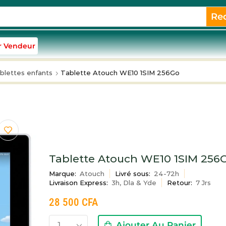
Re
r Vendeur
blettes enfants
Tablette Atouch WE10 1SIM 256Go
Tablette Atouch WE10 1SIM 256
Marque:
Atouch
Livré sous:
24-72h
Livraison Express:
3h, Dla & Yde
Retour:
7 Jrs
28 500
CFA
Ajouter Au Panier