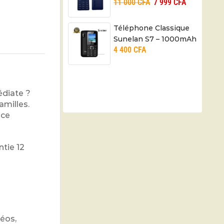
11 000
CFA
7 999
CFA
Radio FM – 01 mois
Téléphone Classique
Sunelan S7 – 1000mAh
4 400
CFA
– Dual SIM – 03 mois
édiate ?
amilles.
nce
ntie 12
éos,