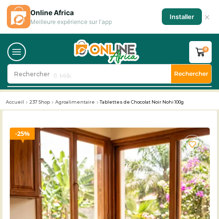
Online Africa
×
Installer
Meilleure expérience sur l'app
0
Rechercher
Rechercher
🥛 Milk
Accueil
237 Shop
Agroalimentaire
Tablettes de Chocolat Noir Nohi 100g
25%