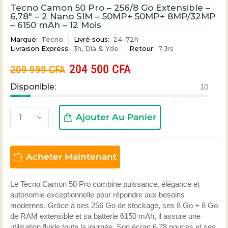
Tecno Camon 50 Pro – 256/8 Go Extensible –
6,78″ – 2 Nano SIM – 50MP+ 50MP+ 8MP/32MP
– 6150 mAh – 12 Mois
Marque:
Tecno
Livré sous:
24-72h
Livraison Express:
3h, Dla & Yde
Retour:
7 Jrs
204 500
CFA
209 999
CFA
Disponible:
10
Ajouter Au Panier
Acheter Maintenant
Le Tecno Camon 50 Pro combine puissance, élégance et
autonomie exceptionnelle pour répondre aux besoins
modernes. Grâce à ses 256 Go de stockage, ses 8 Go + 8 Go
de RAM extensible et sa batterie 6150 mAh, il assure une
utilisation fluide toute la journée. Son écran 6,78 pouces et ses