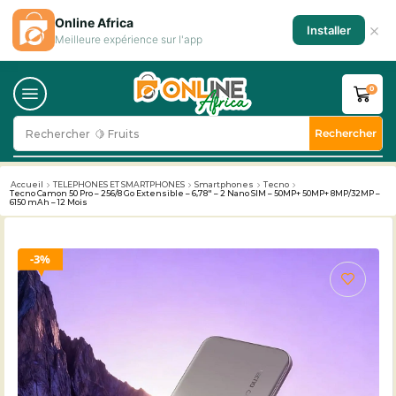
Online Africa
×
Installer
Meilleure expérience sur l'app
0
Rechercher
Rechercher
🥛 Milk
Accueil
TELEPHONES ET SMARTPHONES
Smartphones
Tecno
Tecno Camon 50 Pro – 256/8 Go Extensible – 6,78″ – 2 Nano SIM – 50MP+ 50MP+ 8MP/32MP –
6150 mAh – 12 Mois
3%