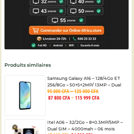
Produits similaires
Samsung Galaxy A16 – 128/4Go ET
256/8Go – 50+5+2MP/ 13MP – Dual
95 000
CFA
–
125 000
CFA
SIM – 5000mAh – 06 mois
87 800
CFA
–
115 999
CFA
Itel A06 – 32/2Go – 8+0.3MP/5MP –
Dual SIM – 4000mah – 06 mois