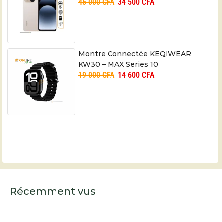
45 000
CFA
34 500
CFA
Montre Connectée KEQIWEAR
KW30 – MAX Series 10
19 000
CFA
14 600
CFA
Récemment vus