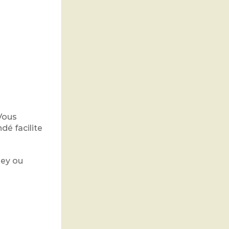
Vous
dé facilite
ney ou