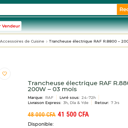
Re
r Vendeur
Accessoires de Cuisine
Trancheuse électrique RAF R.8800 – 20
Trancheuse électrique RAF R.88
200W – 03 mois
Marque:
RAF
Livré sous:
24-72h
Livraison Express:
3h, Dla & Yde
Retour:
7 Jrs
41 500
CFA
48 000
CFA
Disponible: