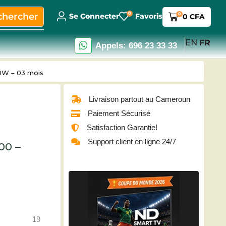
0
chercher
0
Se Connecter
Favoris
0
CFA
EN
FR
Appels: 696 23 33 33
0W – 03 mois
Livraison partout au Cameroun
Paiement Sécurisé
Satisfaction Garantie!
Support client en ligne 24/7
00 –
19