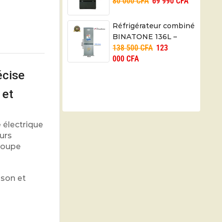
80 000
CFA
69 990
CFA
MGC05540NMXC – 06
mois
Réfrigérateur combiné
BINATONE 136L –
138 500
CFA
123
FR160 – 06mois
000
CFA
écise
 et
 électrique
urs
écoupe
ison et