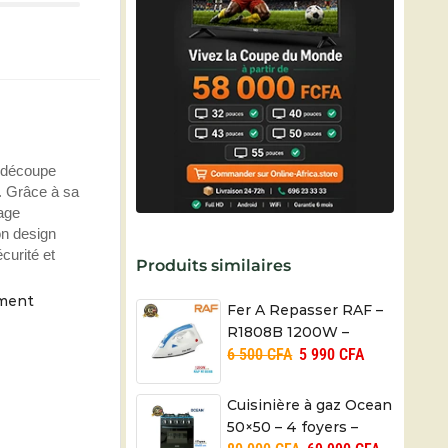
a découpe
s. Grâce à sa
lage
on design
curité et
Produits similaires
oment
Fer A Repasser RAF –
R1808B 1200W –
6 500
CFA
5 990
CFA
Garantie 03 Mois
Cuisinière à gaz Ocean
50×50 – 4 foyers –