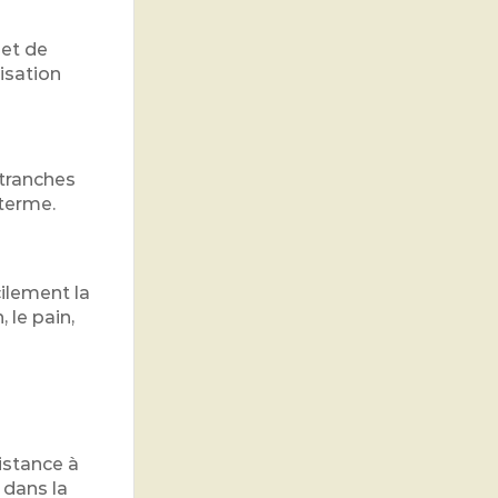
met de
isation
 tranches
 terme.
ilement la
 le pain,
istance à
 dans la