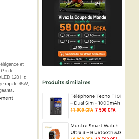
élégance et
6 Go de
MOLED 120 Hz
Produits similaires
ge rapide 45W,
igeants.
Téléphone Tecno T101
moment
– Dual Sim – 1000mAh
11 000
CFA
7 500
CFA
– Radio FM – 01 mois
Montre Smart Watch
Ultra 3 – Bluetooth 5.0