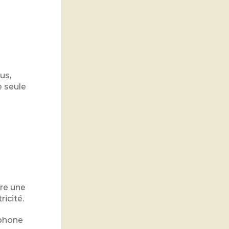
us,
e seule
fre une
icité.
tphone