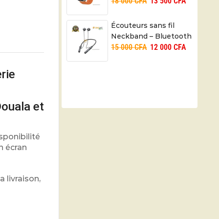
18 000
CFA
13 500
CFA
Écouteurs sans fil
Neckband – Bluetooth
15 000
CFA
12 000
CFA
5.0
rie
ouala et
ponibilité
n écran
 livraison,