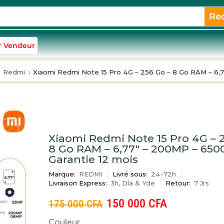
Re
r Vendeur
Redmi
Xiaomi Redmi Note 15 Pro 4G – 256 Go – 8 Go RAM – 6,
Xiaomi Redmi Note 15 Pro 4G – 
8 Go RAM – 6,77″ – 200MP – 65
Garantie 12 mois
Marque:
REDMI
Livré sous:
24-72h
Livraison Express:
3h, Dla & Yde
Retour:
7 Jrs
150 000
CFA
175 000
CFA
Couleur