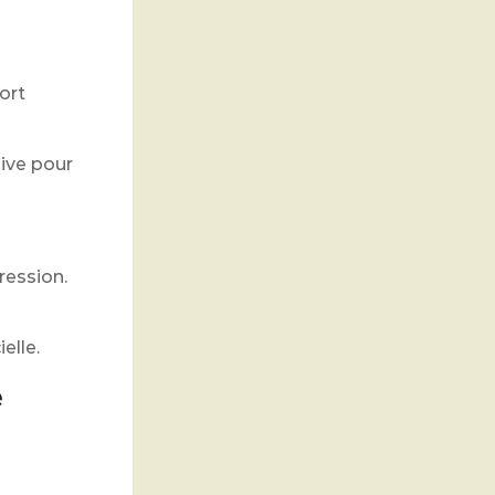
ort
ive pour
ression.
elle.
é