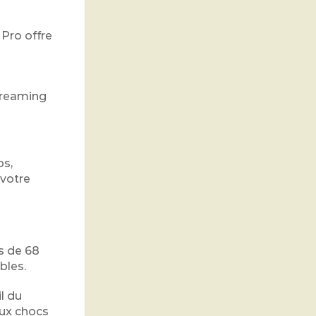
Pro offre
streaming
os,
 votre
s de 68
bles.
l du
aux chocs