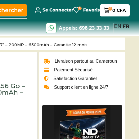
0
chercher
0
Se Connecter
Favoris
0
CFA
EN
FR
Appels: 696 23 33 33
77″ – 200MP – 6500mAh – Garantie 12 mois
Livraison partout au Cameroun
Paiement Sécurisé
Satisfaction Garantie!
256 Go –
Support client en ligne 24/7
00mAh –