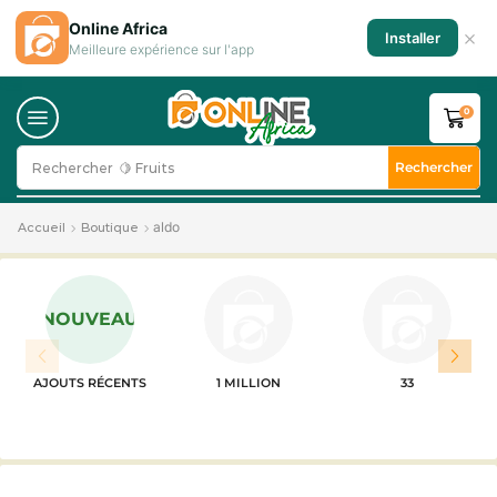
Online Africa
×
Installer
Meilleure expérience sur l'app
0
Rechercher
Rechercher
🍋 Fruits
aldo
Accueil
Boutique
NOUVEAU
AJOUTS RÉCENTS
1 MILLION
33