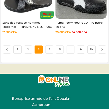
Made in
CAMEROON
Sandales Versace Hommes
Puma Rocky Mostro 3D – Pointure
Modernes – Pointure. 40 à 45 – 100%
40 à 45
cuir
12 500
CFA
20 000
CFA
14 000
CFA
1
2
3
4
5
…
9
10
Bonapriso armée de l’air, Douala-
Cameroun