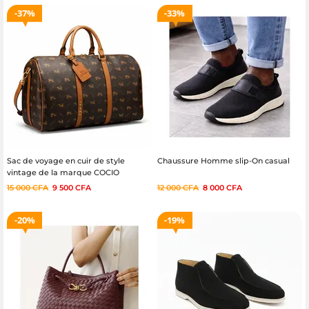
37%
33%
Sac de voyage en cuir de style
Chaussure Homme slip-On casual
vintage de la marque COCIO
15 000
CFA
9 500
CFA
12 000
CFA
8 000
CFA
20%
19%