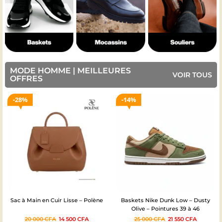
MODE HOMME | MEILLEURES
VOIR TOUS
OFFRES
14%
13%
Baskets Nike Dunk Low – Dusty
Sac à main femme CHRISBELLA –
Olive – Pointures 39 à 46
élégant
25 000
CFA
21 550
CFA
25 999
CFA
22 500
CFA