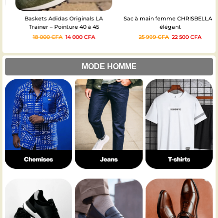
Baskets Adidas Originals LA
Sac à main femme CHRISBELLA –
Trainer – Pointure 40 à 45
élégant
18 000
CFA
14 000
CFA
25 999
CFA
22 500
CFA
MODE HOMME