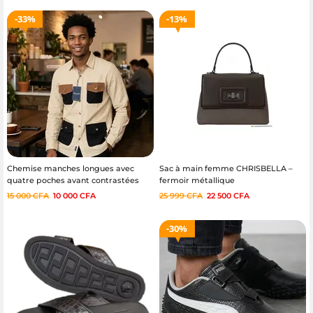
33%
13%
Chemise manches longues avec
Sac à main femme CHRISBELLA –
quatre poches avant contrastées
fermoir métallique
marque Faconnable – Tailles L à 4XL
15 000
CFA
10 000
CFA
25 999
CFA
22 500
CFA
30%