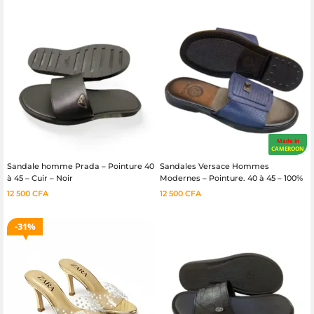
Made in
CAMEROON
Sandale homme Prada – Pointure 40
Sandales Versace Hommes
à 45 – Cuir – Noir
Modernes – Pointure. 40 à 45 – 100%
cuir
12 500
CFA
12 500
CFA
31%