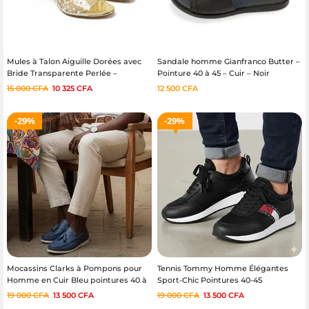
Mules à Talon Aiguille Dorées avec
Sandale homme Gianfranco Butter –
Bride Transparente Perlée –
Pointure 40 à 45 – Cuir – Noir
Couleurs : Or – Pointures 37/42
15 000
CFA
10 325
CFA
12 500
CFA
29%
29%
Mocassins Clarks à Pompons pour
Tennis Tommy Homme Élégantes
Homme en Cuir Bleu pointures 40 à
Sport-Chic Pointures 40-45
45
19 000
CFA
13 500
CFA
19 000
CFA
13 500
CFA