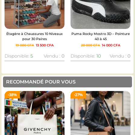
Puma Rocky Mostro 3D – Pointure
Sac à main Celine Teen Triomphe
40 à 45
en cuir de veau brillant noir
20 000
CFA
14 000
CFA
18 000
CFA
12 000
CFA
Disponible:
10
Vendu :
0
Disponible:
5
Vendu :
0
RECOMMANDÉ POUR VOUS
27%
12%