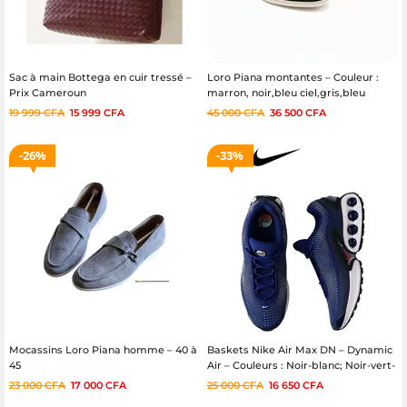
Sac à main Bottega en cuir tressé –
Loro Piana montantes – Couleur :
Prix Cameroun
marron, noir,bleu ciel,gris,bleu
turquoi, orange – Pointures 40 à 46
19 999
CFA
15 999
CFA
45 000
CFA
36 500
CFA
26%
33%
Mocassins Loro Piana homme – 40 à
Baskets Nike Air Max DN – Dynamic
45
Air – Couleurs : Noir-blanc; Noir-vert-
blanc, Gris-Blanc, Bordeau-Noir –
23 000
CFA
17 000
CFA
25 000
CFA
16 650
CFA
Pointures 40/45