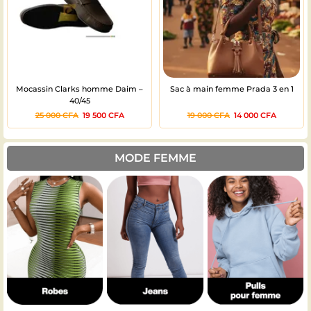
Mocassin Clarks homme Daim –
Sac à main femme Prada 3 en 1
40/45
25 000
CFA
19 500
CFA
19 000
CFA
14 000
CFA
MODE FEMME