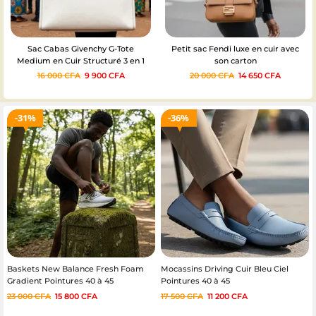
Petit sac Fendi luxe en cuir avec
Chaussures homme Monk Strap
son carton
cuir croco – Couleur : Noir –
Pointures 40 à 46
20 000
CFA
14 650
CFA
35 000
CFA
30 750
CFA
31%
36%
Baskets New Balance Fresh Foam
Mocassins Driving Cuir Bleu Ciel
Gradient Pointures 40 à 45
Pointures 40 à 45
23 000
CFA
15 800
CFA
17 500
CFA
11 200
CFA