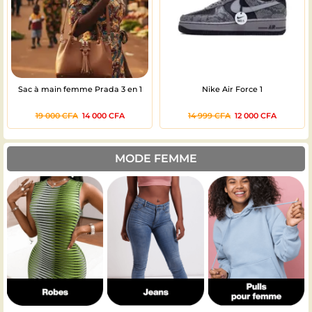
Sac à main femme Prada 3 en 1
Nike Air Force 1
19 000
CFA
14 000
CFA
14 999
CFA
12 000
CFA
MODE FEMME