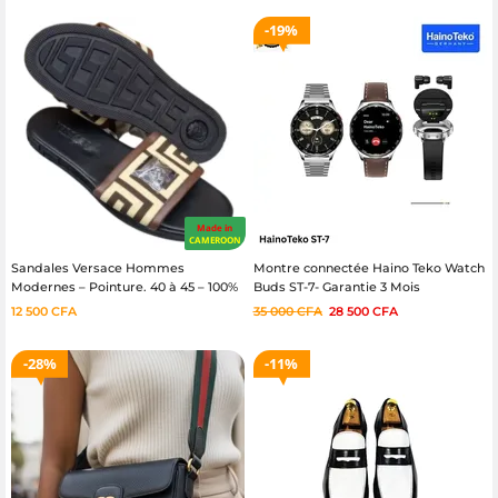
19%
Made in
CAMEROON
Sandales Versace Hommes
Montre connectée Haino Teko Watch
Modernes – Pointure. 40 à 45 – 100%
Buds ST-7- Garantie 3 Mois
cuir
12 500
CFA
35 000
CFA
28 500
CFA
28%
11%