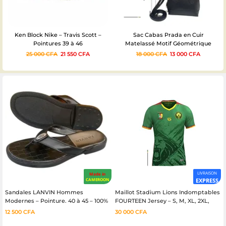
Sac Cabas Prada en Cuir
Grand Miroir De Maquillage pour
Matelassé Motif Géométrique
Dressing – Support sur Roue
18 000
CFA
13 000
CFA
25 000
CFA
17 150
CFA
LIVRAISON
Made in
CAMEROON
EXPRESS
Sandales LANVIN Hommes
Maillot Stadium Lions Indomptables
Modernes – Pointure. 40 à 45 – 100%
FOURTEEN Jersey – S, M, XL, 2XL,
cuir
3XL, 4XL
12 500
CFA
30 000
CFA