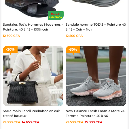
Made in
CAMEROON
Sandales Tod’s Hommes Modernes –
Sandale homme TOD’S – Pointure 40
Pointure. 40 à 45 – 100% cuir
à 45 – Cuir – Noir
12 500
CFA
12 500
CFA
30%
30%
Sac à main Fendi Peekaboo en cuir
New Balance Fresh Foam X More v4
tressé luxueux
Femme Pointures 40 à 46
21 000
CFA
14 650
CFA
22 500
CFA
15 800
CFA