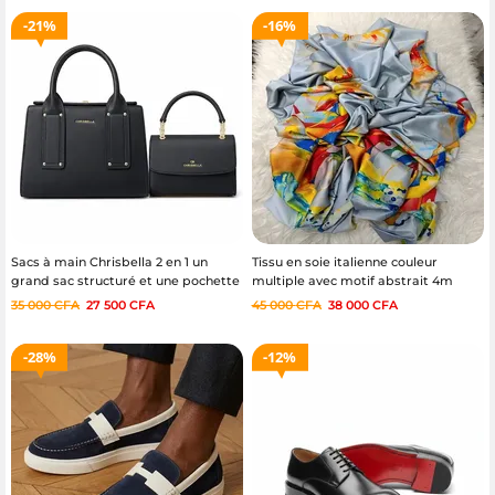
21%
16%
Sacs à main Chrisbella 2 en 1 un
Tissu en soie italienne couleur
grand sac structuré et une pochette
multiple avec motif abstrait 4m
35 000
CFA
27 500
CFA
45 000
CFA
38 000
CFA
28%
12%