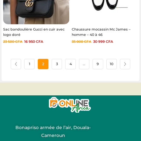
Sac bandoulière Gucci en cuir avec
Chaussure mocassin Mc James –
logo doré
homme – 40 à 46
23 500
CFA
16 950
CFA
35 000
CFA
30 999
CFA
1
2
3
4
…
9
10
Bonapriso armée de l’air, Douala-
Cameroun