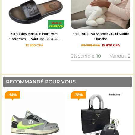
Ensemble Naissance Gucci Maille
Mocassins homme à Pampilles en
Blanche
Cuir Patiné – Couleur : Marron
22 000
CFA
15 800
CFA
36 000
CFA
30 750
CFA
Disponible:
10
Vendu :
0
Disponible:
5
Vendu :
0
RECOMMANDÉ POUR VOUS
28%
31%