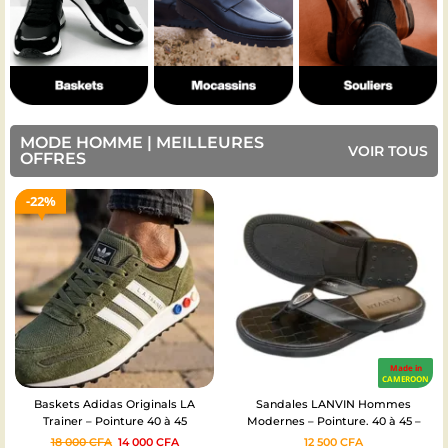
MODE HOMME | MEILLEURES
VOIR TOUS
OFFRES
33%
Made in
CAMEROON
Sandales LANVIN Hommes
Chaussure Homme slip-On casual
Modernes – Pointure. 40 à 45 –
100% cuir
12 500
CFA
12 000
CFA
8 000
CFA