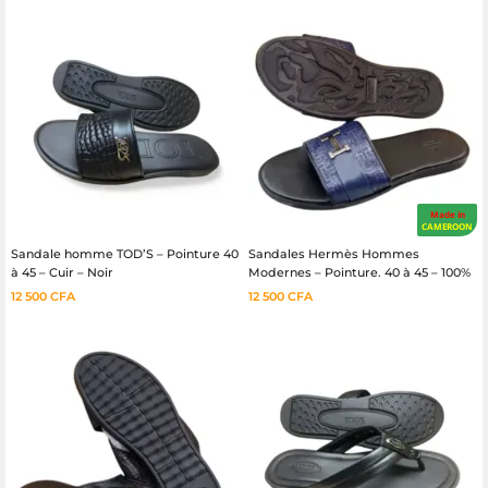
Made in
CAMEROON
Sandale homme TOD’S – Pointure 40
Sandales Hermès Hommes
à 45 – Cuir – Noir
Modernes – Pointure. 40 à 45 – 100%
cuir
12 500
CFA
12 500
CFA