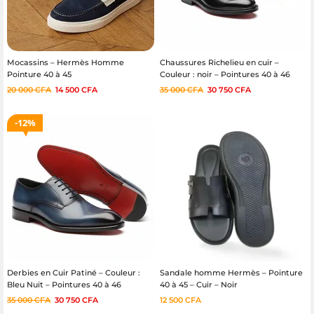
Mocassins – Hermès Homme
Chaussures Richelieu en cuir –
Pointure 40 à 45
Couleur : noir – Pointures 40 à 46
20 000
CFA
14 500
CFA
35 000
CFA
30 750
CFA
12%
Derbies en Cuir Patiné – Couleur :
Sandale homme Hermès – Pointure
Bleu Nuit – Pointures 40 à 46
40 à 45 – Cuir – Noir
35 000
CFA
30 750
CFA
12 500
CFA