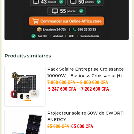
Produits similaires
Pack Solaire Entreprise Croissance
10000W – Business Croissance (+) –
7 000 000
CFA
–
8 000 000
CFA
05 ans
5 247 600
CFA
–
7 202 600
CFA
Projecteur solaire 60W de CWORTH
ENERGY
85 000
CFA
65 000
CFA