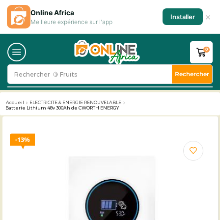
Online Africa
×
Installer
Meilleure expérience sur l'app
0
Rechercher
Rechercher
🥛 Milk
Accueil
ELECTRICITE & ENERGIE RENOUVELABLE
Batterie Lithium 48v 300Ah de CWORTH ENERGY
13%