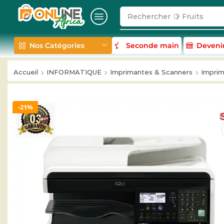
Rechercher
🥛 Milk
Nos Catégories
Seconde main
Deveni
Accueil
INFORMATIQUE
Imprimantes & Scanners
Impri
21%