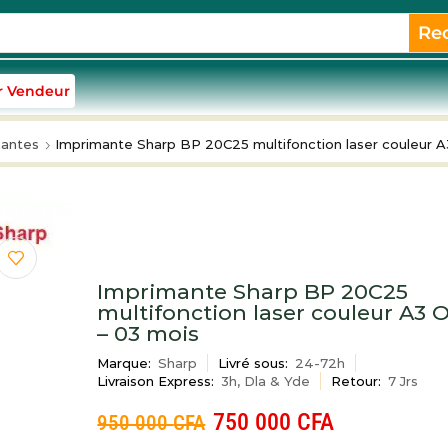
Re
r Vendeur
mantes
Imprimante Sharp BP 20C25 multifonction laser couleur A
Imprimante Sharp BP 20C25
multifonction laser couleur A3 
– 03 mois
Marque:
Sharp
Livré sous:
24-72h
Livraison Express:
3h, Dla & Yde
Retour:
7 Jrs
750 000
CFA
950 000
CFA