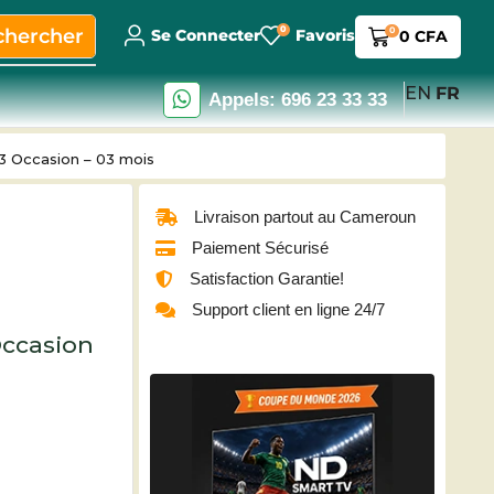
0
chercher
0
Se Connecter
Favoris
0
CFA
EN
FR
Appels: 696 23 33 33
3 Occasion – 03 mois
Livraison partout au Cameroun
Paiement Sécurisé
Satisfaction Garantie!
Support client en ligne 24/7
Occasion