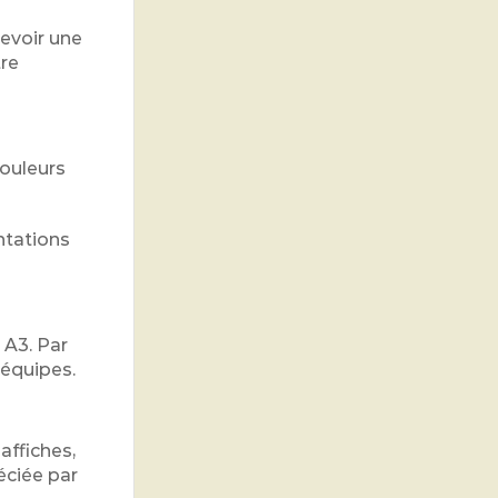
evoir une
tre
couleurs
ntations
 A3. Par
 équipes.
affiches,
éciée par