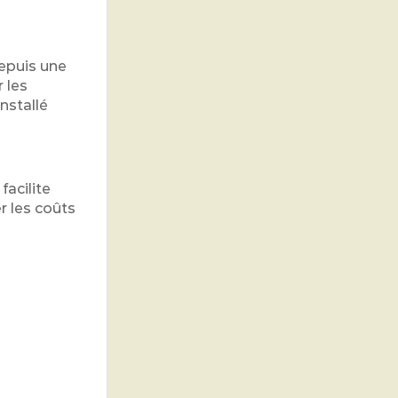
epuis une
 les
nstallé
acilite
r les coûts