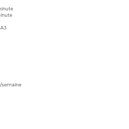
minute
inute
 A3
h/semaine