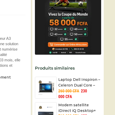
leur A3
ne solution
et numérise
alité
3 mois, elle
tions et
Produits similaires
moment
Laptop Dell Inspiron –
Celeron Dual Core –
260 000
CFA
230
512/8Go – 06 mois
000
CFA
Modem satellite
iDirect iQ Desktop+