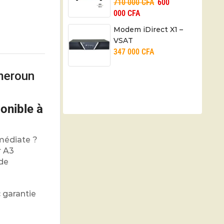
710 000
CFA
600
(Gen 2) – 90W – 06
000
CFA
mois
Modem iDirect X1 –
VSAT
347 000
CFA
meroun
onible à
mmédiate ?
r A3
 de
 garantie