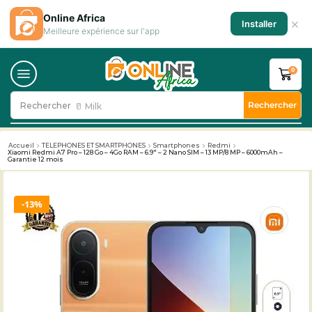
Online Africa
×
Installer
Meilleure expérience sur l'app
0
Rechercher
Rechercher
🥛 Milk
Accueil
TELEPHONES ET SMARTPHONES
Smartphones
Redmi
Xiaomi Redmi A7 Pro – 128 Go – 4Go RAM – 6.9″ – 2 Nano SIM – 13 MP/8 MP – 6000mAh –
Garantie 12 mois
13%