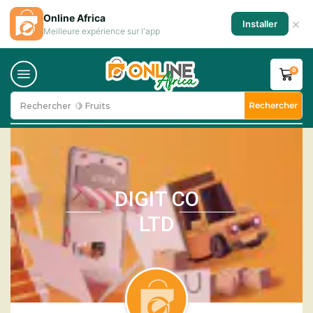
Online Africa
×
Installer
Meilleure expérience sur l'app
0
Rechercher
Rechercher
🍋 Fruits
DIGIT CO
LTD