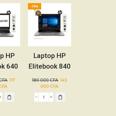
19%
op HP
Laptop HP
ok 640
Elitebook 840
Core i3
G1 – Core i5
CFA
117
180 000
CFA
145
table
– 4e
CFA
000
CFA
t – 06
génération –
is
06 mois