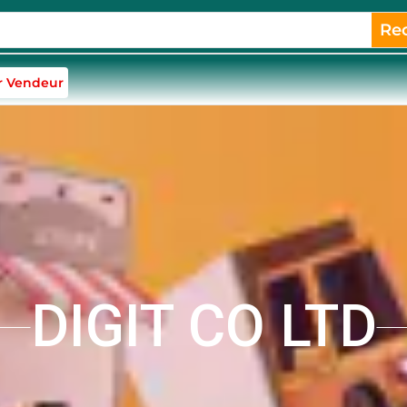
Re
r Vendeur
DIGIT CO LTD