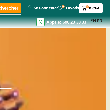
0
chercher
0
Se Connecter
Favoris
0
CFA
EN
FR
Appels: 696 23 33 33