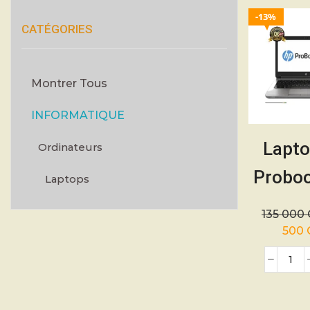
13%
CATÉGORIES
Montrer Tous
INFORMATIQUE
Lapt
Ordinateurs
Probo
Laptops
– Intel 
135 000
+ Car
500
gratui
mo