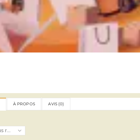
À PROPOS
AVIS (
0
)