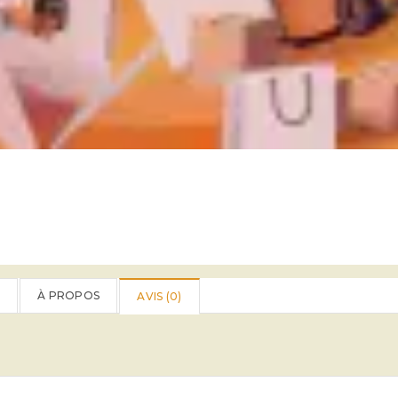
À PROPOS
AVIS (
0
)