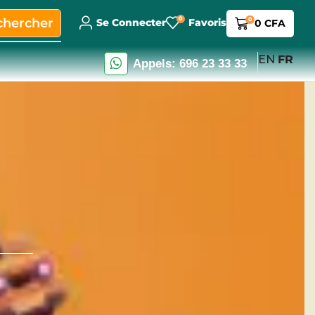
0
chercher
0
Se Connecter
Favoris
0
CFA
EN
FR
Appels: 696 23 33 33