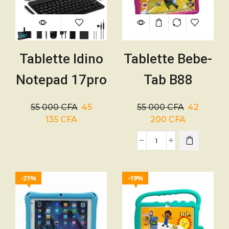
Tablette Idino
Tablette Bebe-
Notepad 17pro
Tab B88
512/8 5G + sim
Master 256
55 000
CFA
45
55 000
CFA
42
avec clavier +
Go/6 Go – SIM
135
CFA
200
CFA
Souris
incassable
21%
19%