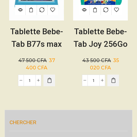
Tablette Bebe-
Tablette Bebe-
Tab B77s max
Tab Joy 256Go
256 Go de
Rom/6Go Ram
47 500
CFA
37
43 500
CFA
35
ROM/6 Go de
+ sim
400
CFA
020
CFA
RAM – SIM 5G
incassable
CHERCHER