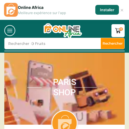
Online Africa
×
Installer
Meilleure expérience sur l'app
0
Rechercher
Rechercher
🍋 Fruits
PARIS
SHOP