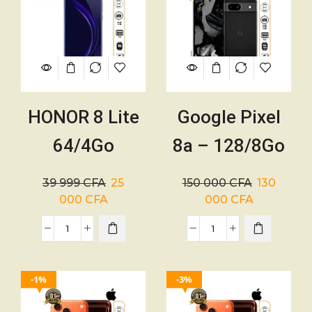
HONOR 8 Lite
Google Pixel
64/4Go
8a – 128/8Go
occasion – 5.2
– 4492mAh-
39 999
CFA
25
150 000
CFA
130
pouce –
Occasion – 01
000
CFA
000
CFA
Double nano
mois
SIM – 12/8MP
1%
3%
– 3000mAh –