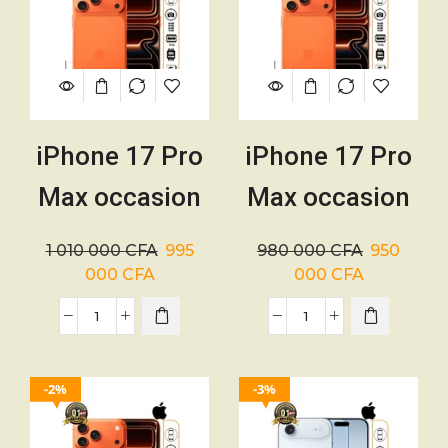
06Mois
iPhone 17 Pro
iPhone 17 Pro
Max occasion
Max occasion
USA 512Go –
USA 256Go –
1 010 000
CFA
995
980 000
CFA
950
4832mAh – 01
4832mAh – 01
000
CFA
000
CFA
mois
mois
2%
3%