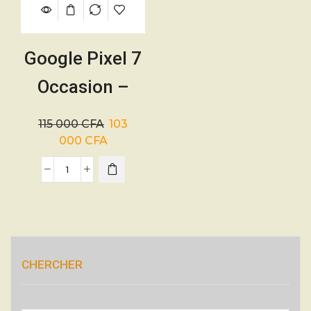
Google Pixel 7
Occasion –
Usa/France –
115 000
CFA
103
128Go –
000
CFA
01mois
CHERCHER