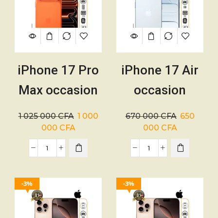
iPhone 17 Pro
iPhone 17 Air
Max occasion
occasion
256Go – SIM –
256Go – USA
1 025 000
CFA
1 000
670 000
CFA
650
4832mAh – 01
– 3149mAh –
000
CFA
000
CFA
mois
01 mois
3%
3%