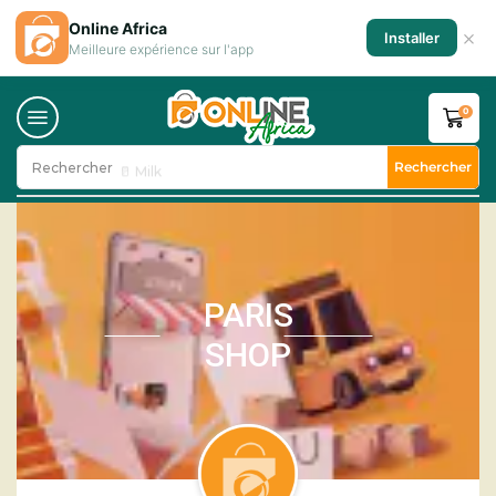
Online Africa
×
Installer
Meilleure expérience sur l'app
0
Rechercher
Rechercher
🥛 Milk
PARIS
SHOP