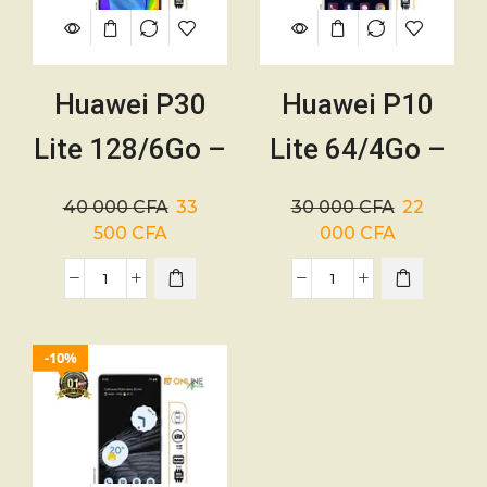
Huawei P30
Huawei P10
Lite 128/6Go –
Lite 64/4Go –
Occasion USA
Occasion
40 000
CFA
33
30 000
CFA
22
/France – 01
USA/France –
500
CFA
000
CFA
mois
01 mois
10%