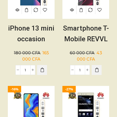
iPhone 13 mini
Smartphone T-
occasion
Mobile REVVL
128Go – 2 SIM
T790W –
180 000
CFA
165
60 000
CFA
43
– Batterie 86%
128/8GB – 01
000
CFA
000
CFA
– 2438mAh –
mois
01 mois
16%
27%