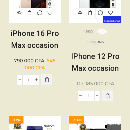
Neuf
Reconditionné
iPhone 16 Pro
128GO
512GO
ETATS-UNIS
Max occasion
IPhone 12 Pro
256Go – USA
790 000
CFA
645
Max occasion
– 5200mAh –
000
CFA
–
01 mois
De:
185 000
CFA
12MP+12MP+12
– Li-Ion 2815
mAh – 6,7″ –
37%
13%
Quasi Neuf
5G – 01mois