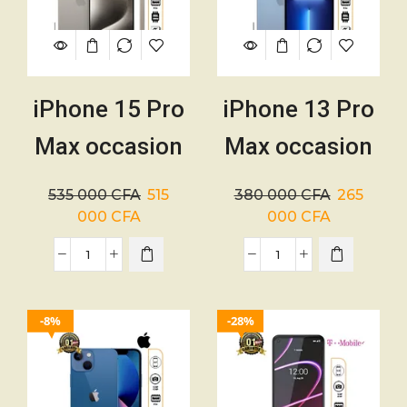
iPhone 15 Pro
iPhone 13 Pro
Max occasion
Max occasion
– 256Go –
– 256Go –
535 000
CFA
515
380 000
CFA
265
Batterie 88% –
Batterie 75% –
000
CFA
000
CFA
Canada –
4373mAh – 01
4441mAh – 01
mois
8%
28%
mois