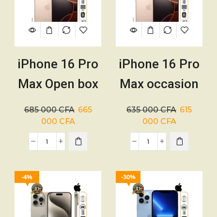
iPhone 16 Pro
iPhone 16 Pro
Max Open box
Max occasion
256Go –
– 256Go – 2
685 000
CFA
665
635 000
CFA
615
Batterie 100%
SIM – Batterie
000
CFA
000
CFA
– Canada –
93% –
5200mAh – 01
5200mAh – 01
4%
30%
mois
mois