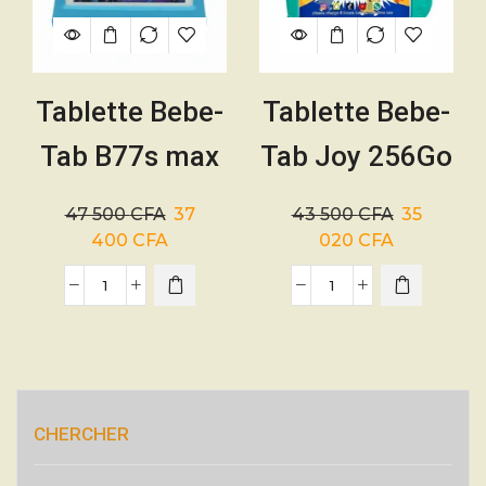
Tablette Bebe-
Tablette Bebe-
Tab B77s max
Tab Joy 256Go
256 Go de
Rom/6Go Ram
47 500
CFA
37
43 500
CFA
35
ROM/6 Go de
+ sim
400
CFA
020
CFA
RAM – SIM 5G
incassable
CHERCHER