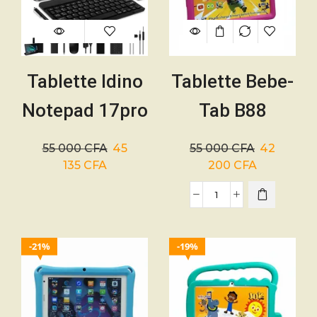
Tablette Idino
Tablette Bebe-
Notepad 17pro
Tab B88
512/8 5G + sim
Master 256
55 000
CFA
45
55 000
CFA
42
avec clavier +
Go/6 Go – SIM
135
CFA
200
CFA
Souris
incassable
21%
19%