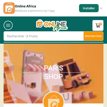
Online Africa
×
Installer
Meilleure expérience sur l'app
0
Rechercher
Rechercher
🍋 Fruits
PARIS
SHOP