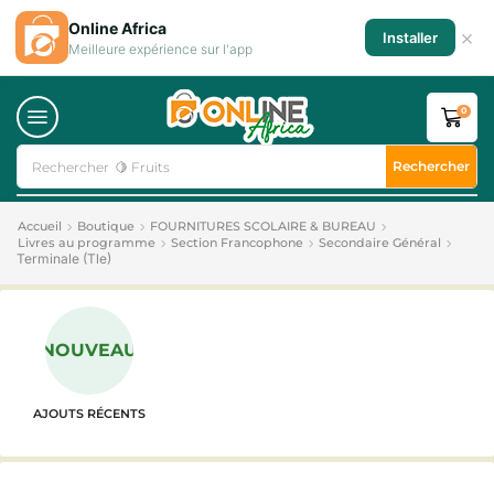
Online Africa
×
Installer
Meilleure expérience sur l'app
0
Rechercher
Rechercher
🍋 Fruits
Accueil
Boutique
FOURNITURES SCOLAIRE & BUREAU
Livres au programme
Section Francophone
Secondaire Général
Terminale (Tle)
NOUVEAU
AJOUTS RÉCENTS