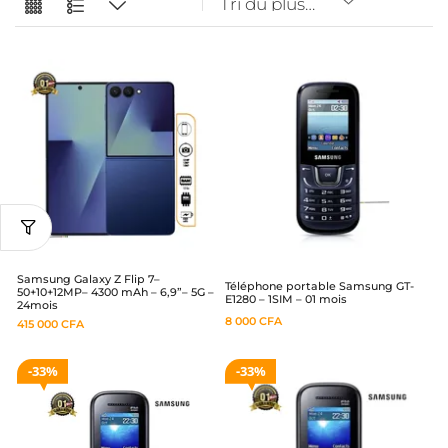
Samsung Galaxy Z Flip 7–
Téléphone portable Samsung GT-
50+10+12MP– 4300 mAh – 6,9”– 5G –
E1280 – 1SIM – 01 mois
24mois
8 000
CFA
415 000
CFA
33%
33%