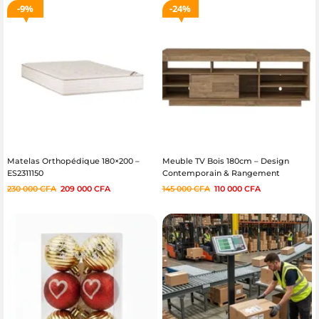
9%
24%
Matelas Orthopédique 180×200 –
Meuble TV Bois 180cm – Design
ES2311150
Contemporain & Rangement
230 000
CFA
209 000
CFA
145 000
CFA
110 000
CFA