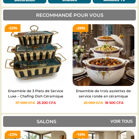
RECOMMANDÉ POUR VOUS
32%
26%
Ensemble de 3 Plats de Service
Ensemble de trois assiettes de
Luxe – Chafing Dish Céramique
service ronde en céramique
37 000
CFA
25 200
CFA
25 000
CFA
18 500
CFA
SALONS
VOIR TOUS
23%
16%