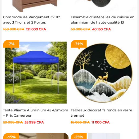
Commode de Rangement C-1112
Ensemble d’ustensiles de cuisine en
avec 3 Tiroirs et 2 Portes
aluminium de haute qualité 13
pièces : 16cm / 20cm / 24cm / 28cm
160 000
CFA
121 000
CFA
50 000
CFA
40 150
CFA
avec couvercle en verre trempé
7%
31%
Tente Pliante Aluminium 45 4,5mx3m
Tableaux décoratifs ronds en verre
– Prix Cameroun
trempé
59 999
CFA
55 999
CFA
16 000
CFA
11 000
CFA
15%
25%