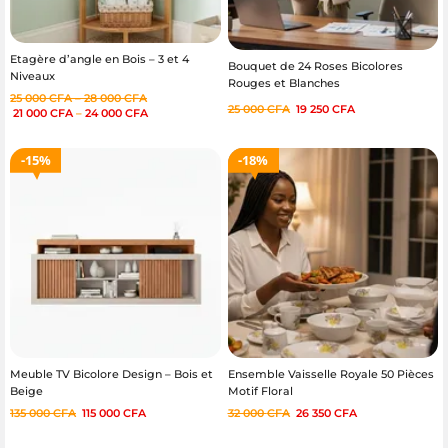
Etagère d’angle en Bois – 3 et 4
Bouquet de 24 Roses Bicolores
Niveaux
Rouges et Blanches
25 000
CFA
–
28 000
CFA
25 000
CFA
19 250
CFA
21 000
CFA
–
24 000
CFA
15%
18%
Meuble TV Bicolore Design – Bois et
Ensemble Vaisselle Royale 50 Pièces
Beige
Motif Floral
135 000
CFA
115 000
CFA
32 000
CFA
26 350
CFA