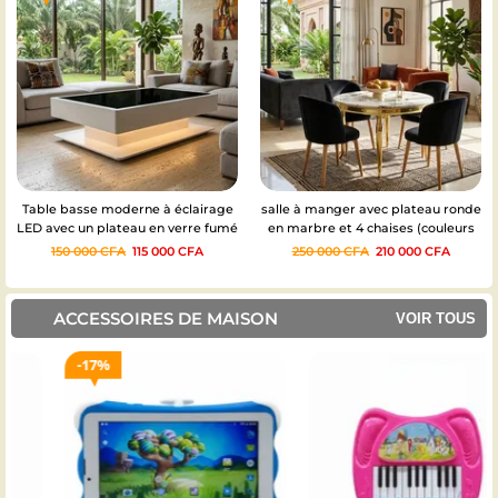
Table basse moderne à éclairage
salle à manger avec plateau ronde
LED avec un plateau en verre fumé
en marbre et 4 chaises (couleurs
– sur commande délai de 15 jours
des chaises au choix)
150 000
CFA
115 000
CFA
250 000
CFA
210 000
CFA
ACCESSOIRES DE MAISON
VOIR TOUS
17%