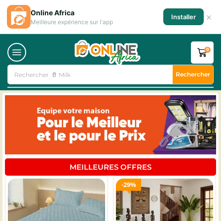
Online Africa
×
Installer
Meilleure expérience sur l'app
0
Rechercher
Rechercher
♻️ Tél. d'occasion
MEILLEURES OFFRES
29%