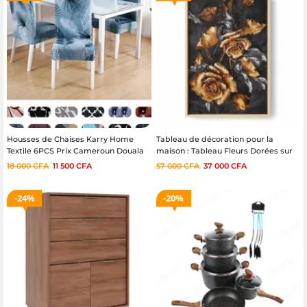
Housses de Chaises Karry Home
Tableau de décoration pour la
Textile 6PCS Prix Cameroun Douala
maison : Tableau Fleurs Dorées sur
Yaoundé
Fond Sombre
18 000
CFA
11 500
CFA
57 000
CFA
37 000
CFA
24%
20%