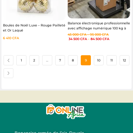
Balance électronique professionnelle
Boules de Noël Luxe – Rouge Pailleté
avec affichage numérique 100 kg à
et Or Laqué
600 kg
45 000
CFA
–
95 000
CFA
6 410
CFA
34 500
CFA
–
84 500
CFA
1
2
…
7
8
9
10
11
12