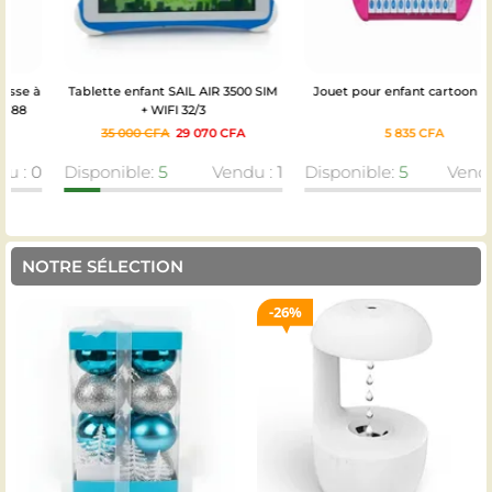
Tablette enfant SAIL AIR 3500 SIM
Jouet pour enfant cartoon piano
+ WIFI 32/3
35 000
CFA
29 070
CFA
5 835
CFA
Disponible:
5
Vendu :
1
Disponible:
5
Vendu :
0
NOTRE SÉLECTION
26%
23%