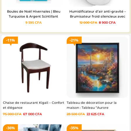
Humidificateur d’air anti-gravité –
Bouquet de Roses Rouges Style
Brumisateur froid silencieux avec
Coréen
gouttes d’eau en lévitation
12 000
CFA
8 900
CFA
25 000
CFA
19 250
CFA
11%
21%
Chaise de restaurant Kigali – Confort
Tableau de décoration pour la
et élégance
maison : Tableau “Aurore
Enchantée”
75 000
CFA
67 000
CFA
28 500
CFA
22 625
CFA
36%
35%