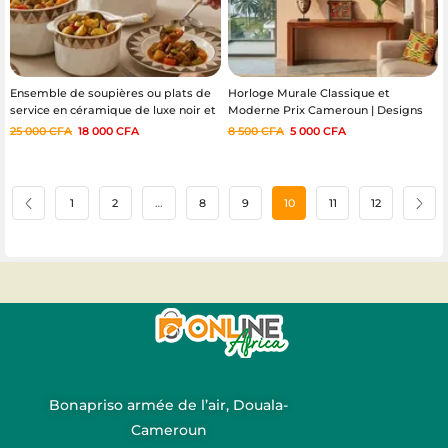
Ensemble de soupières ou plats de
Horloge Murale Classique et
service en céramique de luxe noir et
Moderne Prix Cameroun | Designs
doré
Élégants et Silencieux
25 000
CFA
18 000
CFA
8 500
CFA
5 000
CFA
1
2
…
8
9
10
11
12
Bonapriso armée de l’air, Douala-
Cameroun