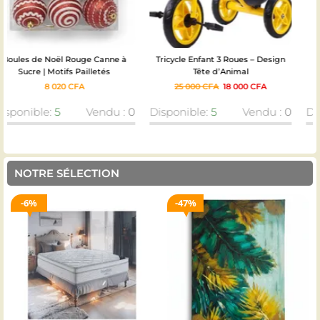
Tricycle Enfant 3 Roues – Design
Guirlandes lumineuses rideaux
Tête d’Animal
“Channeling”
25 000
CFA
18 000
CFA
10 090
CFA
Disponible:
5
Vendu :
0
Disponible:
5
Vendu :
0
NOTRE SÉLECTION
47%
9%