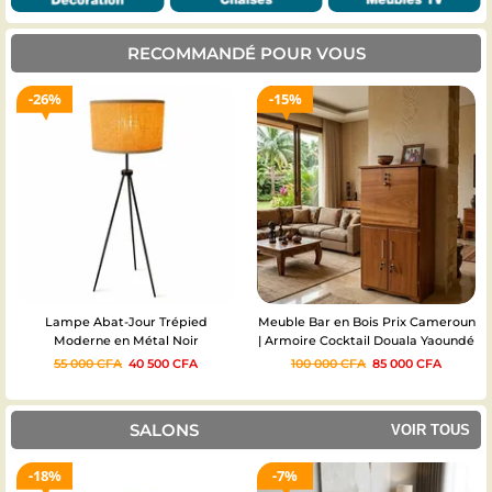
RECOMMANDÉ POUR VOUS
26%
15%
Lampe Abat-Jour Trépied
Meuble Bar en Bois Prix Cameroun
Moderne en Métal Noir
| Armoire Cocktail Douala Yaoundé
55 000
CFA
40 500
CFA
100 000
CFA
85 000
CFA
SALONS
VOIR TOUS
18%
7%