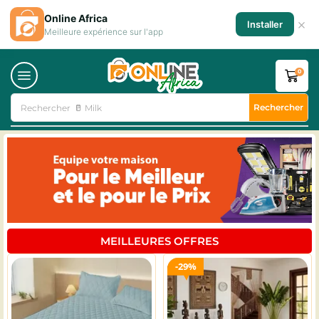
Online Africa
×
Installer
Meilleure expérience sur l'app
0
Rechercher
Rechercher
♻️ Tél. d'occasion
MEILLEURES OFFRES
29%