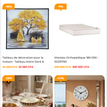
36%
9%
Tableau de décoration pour la
Matelas Orthopédique 180×200 –
maison : Tableau Arbre Doré &
ES2311150
Cygnes
34 500
CFA
22 050
CFA
230 000
CFA
209 000
CFA
28%
41%