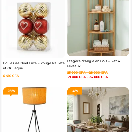
Etagère d’angle en Bois – 3 et 4
Boules de Noël Luxe – Rouge Pailleté
Niveaux
et Or Laqué
25 000
CFA
–
28 000
CFA
6 410
CFA
21 000
CFA
–
24 000
CFA
26%
4%