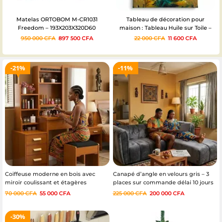
Tableau de décoration pour
Meuble TV Cannage Rotin et Bois –
maison : Tableau Huile sur Toile –
Design Scandinave
Canopée Tropicale Lumineuse
22 000
CFA
11 600
CFA
160 000
CFA
145 000
CFA
21%
11%
Coiffeuse moderne en bois avec
Canapé d’angle en velours gris – 3
miroir coulissant et étagères
places sur commande délai 10 jours
intégrées.
70 000
CFA
55 000
CFA
225 000
CFA
200 000
CFA
30%