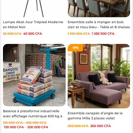
Lampe Abat-Jour Trépied Moderne
Ensemble salle à manger en bois
en Métal Noir
clair et tissu bleu – Table et 8 chaises
55 000
CFA
40 500
CFA
1 100 000
CFA
1 055 900
CFA
9%
Balance à plateforme industrielle
Ensemble canapés d’angle de la
avec affichage numérique 600 kg à
gamme Milla 3 places violet
1000 kg
155 000
CFA
–
235 000
CFA
290 000
CFA
265 000
CFA
130 000
CFA
–
200 000
CFA