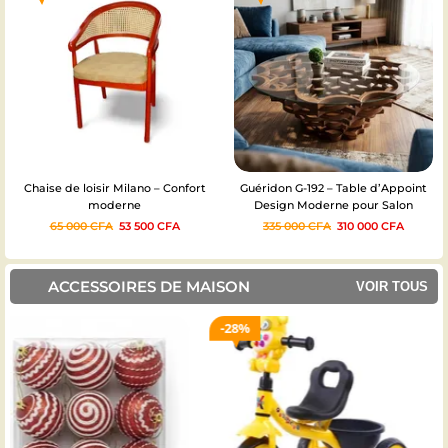
Chaise de loisir Milano – Confort
Guéridon G-192 – Table d’Appoint
moderne
Design Moderne pour Salon
65 000
CFA
53 500
CFA
335 000
CFA
310 000
CFA
ACCESSOIRES DE MAISON
VOIR TOUS
28%