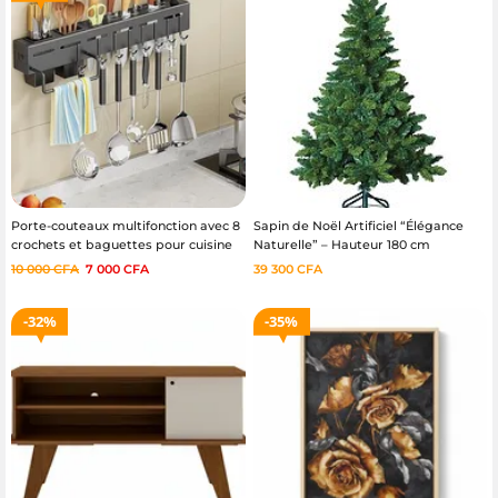
Porte-couteaux multifonction avec 8
Sapin de Noël Artificiel “Élégance
crochets et baguettes pour cuisine
Naturelle” – Hauteur 180 cm
10 000
CFA
7 000
CFA
39 300
CFA
32%
35%