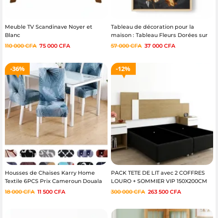
Meuble TV Scandinave Noyer et
Tableau de décoration pour la
Blanc
maison : Tableau Fleurs Dorées sur
Fond Sombre
110 000
CFA
75 000
CFA
57 000
CFA
37 000
CFA
36%
12%
Housses de Chaises Karry Home
PACK TETE DE LIT avec 2 COFFRES
Textile 6PCS Prix Cameroun Douala
LOURO + SOMMIER VIP 150X200CM
Yaoundé
en toile SOM-1520VIP2
18 000
CFA
11 500
CFA
300 000
CFA
263 500
CFA